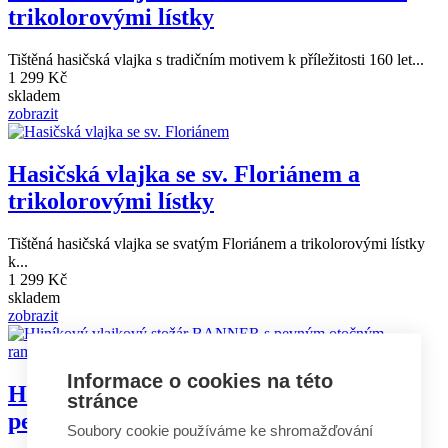
trikolorovými lístky
Tištěná hasičská vlajka s tradičním motivem k příležitosti 160 let...
1 299 Kč
skladem
zobrazit
Hasičská vlajka se sv. Floriánem a
trikolorovými lístky
Tištěná hasičská vlajka se svatým Floriánem a trikolorovými lístky
k...
1 299 Kč
skladem
zobrazit
Informace o cookies na této
Hliníkový vlajkový stožár BANNER s
stránce
pevným otočným ramenem
Soubory cookie používáme ke shromažďování