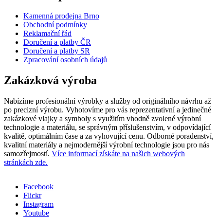
Kamenná prodejna Brno
Obchodní podmínky
Reklamační řád
Doručení a platby ČR
Doručení a platby SR
Zpracování osobních údajů
Zakázková výroba
Nabízíme profesionální výrobky a služby od originálního návrhu až
po precizní výrobu. Vyhotovíme pro vás reprezentativní a jedinečné
zakázkové vlajky a symboly s využitím vhodně zvolené výrobní
technologie a materiálu, se správným příslušenstvím, v odpovídající
kvalitě, optimálním čase a za vyhovující cenu. Odborné poradenství,
kvalitní materiály a nejmodernější výrobní technologie jsou pro nás
samozřejmostí.
Více informací získáte na našich webových
stránkách zde.
Facebook
Flickr
Sociální
Instagram
sítě
Youtube