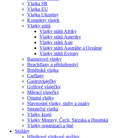
Vlajka SR
navigace
Vlajka EU
Vlajka Ukrajiny
Komplety vlajek
Vlajky států
Vlajky států Afriky
Vlajky států Ameriky
Vlajky států Asie
Vlajky států Austrálie a Oceánie
Vlajky států Evropy
Bannerové vlajky
Beachflagy a příslušenství
Brněnská vlajka
Carflagy
Gastrovlaječky
Golfové vlaječky
Mávací vlaječky
Ostatní vlajky
Slavnostní vlajky, stuhy a znaky
Smuteční vlajka
Vlajky krajů
Vlajky Moravy, Čech, Slezska a Husitská
Vlajky organizací a jiné
Stožáry
Hliníkové vlajkové stožáry