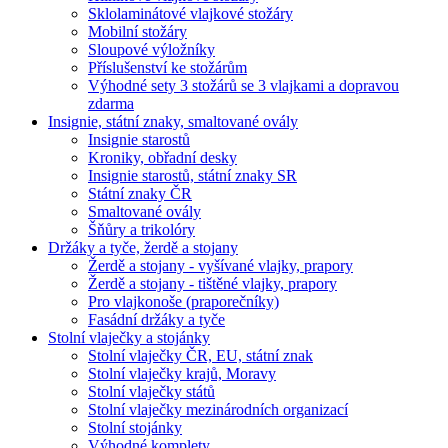
Sklolaminátové vlajkové stožáry
Mobilní stožáry
Sloupové výložníky
Příslušenství ke stožárům
Výhodné sety 3 stožárů se 3 vlajkami a dopravou
zdarma
Insignie, státní znaky, smaltované ovály
Insignie starostů
Kroniky, obřadní desky
Insignie starostů, státní znaky SR
Státní znaky ČR
Smaltované ovály
Šňůry a trikolóry
Držáky a tyče, žerdě a stojany
Žerdě a stojany - vyšívané vlajky, prapory
Žerdě a stojany - tištěné vlajky, prapory
Pro vlajkonoše (praporečníky)
Fasádní držáky a tyče
Stolní vlaječky a stojánky
Stolní vlaječky ČR, EU, státní znak
Stolní vlaječky krajů, Moravy
Stolní vlaječky států
Stolní vlaječky mezinárodních organizací
Stolní stojánky
Výhodné komplety