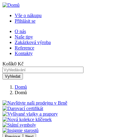
Přejít
k
Vše o nákupu
hlavnímu
Přihlásit se
Menu
obsahu
uživatelského
O nás
Naše tipy
Horní
účtu
Zakázková výroba
menu
Reference
Kontakty
Košík
0 Kč
Domů
Domů
Drobečková
navigace
Previous
Next