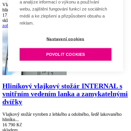
a analýze informací o výkonu a používání
Vlajkový stožár vyroben z lehkého a odolného, šedě lakovaného
webu, zajištění fungování funkcí ze sociálních
hliníku...
17 690 Kč
médií a ke zlepšení a přizpůsobení obsahu a
skladem
reklam.
zobrazit
Nastavení cookies
POVOLIT COOKIES
Hliníkový vlajkový stožár INTERNAL s
vnitřním vedením lanka a zamykatelnými
dvířky
Vlajkový stožár vyroben z lehkého a odolného, šedě lakovaného
hliníku...
16 790 Kč
skladem