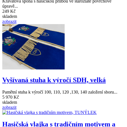
Kravatová spona s hasičskou přilbou ve starozlaté povrchové
úpravě...
249 Kč
skladem
zobrazit
Vyšívaná stuha k výročí SDH, velká
Pamětní stuha k výročí 100, 110, 120 ,130, 140 založení sboru...
5 970 Kč
skladem
zobrazit
Hasičská vlajka s tradičním motivem a