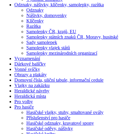
Odznaky, nášivky, klíčenky, samolepky, razítka
Odznaky
Nášivky, domovenky
Klíčenky
Razítka
Samolepky ČR, krajů, EU
Samolepky státních znaků ČR, Moravy, husitské
Sady samolepek
Samolepky vlajek států
Samolepky mezinárodních organizací
Vyznamenání
Dárkové balíčky
Vonné svíčky
Obrazy a plakáty
Domovní čísla, uliční tabule, informační cedule
Vlajky na zakázku
Heraldické návrhy
Heraldická místa
Pro volby
Pro hasiče
Hasičské vlajky, stuhy, smaltované ovály
Příslušenství pro hasiče
Hasičské odznaky, kravatové spony
Hasičské oděvy, nášivky
Hasičské knihy