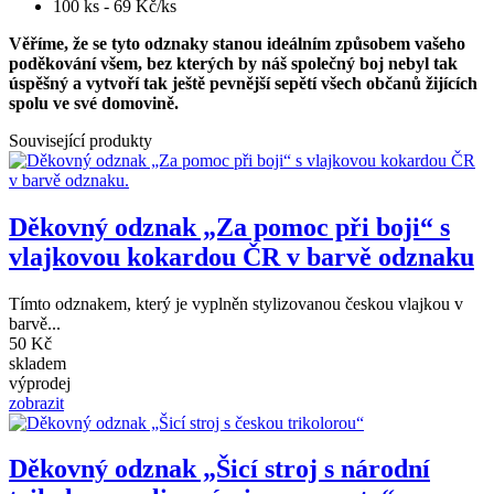
100 ks - 69 Kč/ks
Věříme, že se tyto odznaky stanou ideálním způsobem vašeho
poděkování všem, bez kterých by náš společný boj nebyl tak
úspěšný a vytvoří tak ještě pevnější sepětí všech občanů žijících
spolu ve své domovině.
Související produkty
Děkovný odznak „Za pomoc při boji“ s
vlajkovou kokardou ČR v barvě odznaku
Tímto odznakem, který je vyplněn stylizovanou českou vlajkou v
barvě...
50 Kč
skladem
výprodej
zobrazit
Děkovný odznak „Šicí stroj s národní