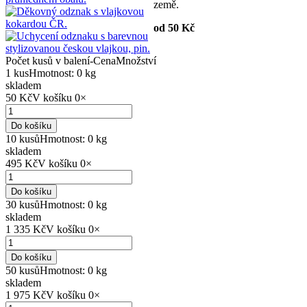
země.
od 50 Kč
Počet kusů v balení
-
Cena
Množství
1 kus
Hmotnost: 0 kg
skladem
50 Kč
V košíku
0
×
Do košíku
10 kusů
Hmotnost: 0 kg
skladem
495 Kč
V košíku
0
×
Do košíku
30 kusů
Hmotnost: 0 kg
skladem
1 335 Kč
V košíku
0
×
Do košíku
50 kusů
Hmotnost: 0 kg
skladem
1 975 Kč
V košíku
0
×