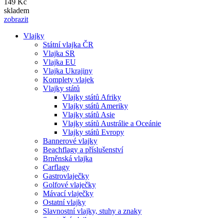
149 Kč
skladem
zobrazit
Vlajky
Státní vlajka ČR
Hlavní
Vlajka SR
navigace
Vlajka EU
Vlajka Ukrajiny
Komplety vlajek
Vlajky států
Vlajky států Afriky
Vlajky států Ameriky
Vlajky států Asie
Vlajky států Austrálie a Oceánie
Vlajky států Evropy
Bannerové vlajky
Beachflagy a příslušenství
Brněnská vlajka
Carflagy
Gastrovlaječky
Golfové vlaječky
Mávací vlaječky
Ostatní vlajky
Slavnostní vlajky, stuhy a znaky