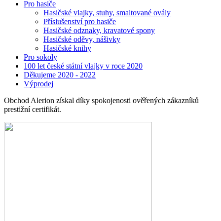
Pro hasiče
Hasičské vlajky, stuhy, smaltované ovály
Příslušenství pro hasiče
Hasičské odznaky, kravatové spony
Hasičské oděvy, nášivky
Hasičské knihy
Pro sokoly
100 let české státní vlajky v roce 2020
Děkujeme 2020 - 2022
Výprodej
Obchod Alerion získal díky spokojenosti ověřených zákazníků
prestižní certifikát.