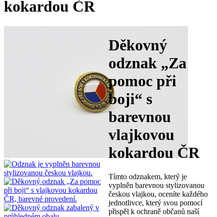
kokardou ČR
Děkovný
odznak „Za
pomoc při
boji“ s
barevnou
vlajkovou
kokardou ČR
Tímto odznakem, který je
vyplněn barevnou stylizovanou
českou vlajkou, oceníte každého
jednotlivce, který svou pomocí
přispěl k ochraně občanů naší