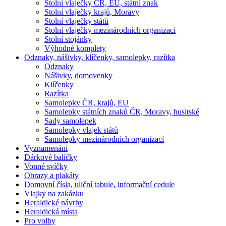
Stolní vlaječky ČR, EU, státní znak
Stolní vlaječky krajů, Moravy
Stolní vlaječky států
Stolní vlaječky mezinárodních organizací
Stolní stojánky
Výhodné komplety
Odznaky, nášivky, klíčenky, samolepky, razítka
Odznaky
Nášivky, domovenky
Klíčenky
Razítka
Samolepky ČR, krajů, EU
Samolepky státních znaků ČR, Moravy, husitské
Sady samolepek
Samolepky vlajek států
Samolepky mezinárodních organizací
Vyznamenání
Dárkové balíčky
Vonné svíčky
Obrazy a plakáty
Domovní čísla, uliční tabule, informační cedule
Vlajky na zakázku
Heraldické návrhy
Heraldická místa
Pro volby