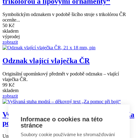
trikolorou a lipovými ornamenty“
Symbolickým odznakem v podobě šicího stroje s trikolórou ČR
oceníte...
50 Kč
skladem
výprodej
zobrazit
Odznak vlající vlaječka ČR
Originální upomínkový předmět v podobě odznaku – vlající
vlaječka ČR.
99 Kč
skladem
zobrazit
Vyšívaná stuha modrá – děkovný text „Za
Informace o cookies na této
pomoc při boji“
stránce
Soubory cookie používáme ke shromažďování
Univerzální sametová stuha modrá nese zlatě vyšívaný pamětní