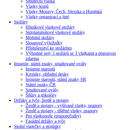
Smuteční vlajka
Vlajky krajů
Vlajky Moravy, Čech, Slezska a Husitská
Vlajky organizací a jiné
Stožáry
Hliníkové vlajkové stožáry
Sklolaminátové vlajkové stožáry
Mobilní stožáry
Sloupové výložníky
Příslušenství ke stožárům
Výhodné sety 3 stožárů se 3 vlajkami a dopravou
zdarma
Insignie, státní znaky, smaltované ovály
Insignie starostů
Kroniky, obřadní desky
Insignie starostů, státní znaky SR
Státní znaky ČR
Smaltované ovály
Šňůry a trikolóry
Držáky a tyče, žerdě a stojany
Žerdě a stojany - vyšívané vlajky, prapory
Žerdě a stojany - tištěné vlajky, prapory
Pro vlajkonoše (praporečníky)
Fasádní držáky a tyče
Stolní vlaječky a stojánky