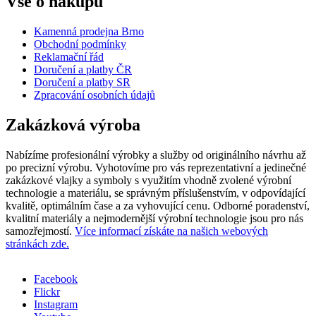
Vše o nákupu
Kamenná prodejna Brno
Obchodní podmínky
Reklamační řád
Doručení a platby ČR
Doručení a platby SR
Zpracování osobních údajů
Zakázková výroba
Nabízíme profesionální výrobky a služby od originálního návrhu až
po precizní výrobu. Vyhotovíme pro vás reprezentativní a jedinečné
zakázkové vlajky a symboly s využitím vhodně zvolené výrobní
technologie a materiálu, se správným příslušenstvím, v odpovídající
kvalitě, optimálním čase a za vyhovující cenu. Odborné poradenství,
kvalitní materiály a nejmodernější výrobní technologie jsou pro nás
samozřejmostí.
Více informací získáte na našich webových
stránkách zde.
Facebook
Flickr
Sociální
Instagram
sítě