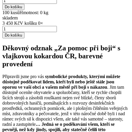
Do košíku
100 kusů
Hmotnost: 0 kg
skladem
3 450 Kč
V košíku
0
×
Do košíku
Děkovný odznak „Za pomoc při boji“ s
vlajkovou kokardou ČR, barevné
provedení
Připravili jsme pro vás
symbolické produkty, kterými můžete
důstojně poděkovat lidem, kteří byli nebo ještě stále jsou
oporou ve vaší obci a vašem městě při boji s nákazou
. Jim tam
důstojně oceníte obyvatele a spoluobčany, kteří se rychle chopili
šicích strojů a zásobili rouškami nejen své blízké, členy sborů
dobrovolných hasičů, pomáhajících s rozvozy desinfekčních
prostředků, ochranných pomůcek, ale i plošným čištěním veřejných
míst, zdravotníky a pečovatele, jenž v této náročné době byli i nad
rámec svých sil k dispozici všem, ale také vás samotné – starosty,
radní a zastupitele
… Jedná se o poděkování všem, kteří se
pevněji, než kdy jindy, spojili, aby statečně čelili této