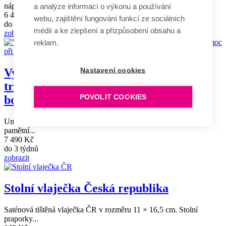
nápis, v...
a analýze informací o výkonu a používání
6 490 Kč
webu, zajištění fungování funkcí ze sociálních
do 3 týdnů
médií a ke zlepšení a přizpůsobení obsahu a
zobrazit
reklam.
Vyšívaná stuha v barvě státní/národní
Nastavení cookies
trikolóry – děkovný text „Za pomoc při
POVOLIT COOKIES
boji“
Univerzální sametová trikolórová stuha nese zlatě vyšívaný
pamětní...
7 490 Kč
do 3 týdnů
zobrazit
Stolní vlaječka Česká republika
Saténová tištěná vlaječka ČR v rozměru 11 × 16,5 cm. Stolní
praporky...