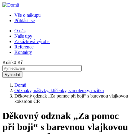
Přejít
k
Vše o nákupu
hlavnímu
Přihlásit se
Menu
obsahu
uživatelského
O nás
Naše tipy
Horní
účtu
Zakázková výroba
menu
Reference
Kontakty
Košík
0 Kč
Domů
Odznaky, nášivky, klíčenky, samolepky, razítka
Drobečková
Děkovný odznak „Za pomoc při boji“ s barevnou vlajkovou
navigace
kokardou ČR
Děkovný odznak „Za pomoc
při boji“ s barevnou vlajkovou