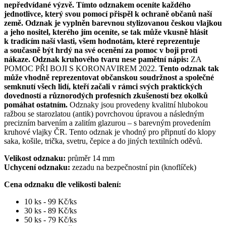
nepředvídané výzvě. Tímto odznakem oceníte každého
jednotlivce, který svou pomocí přispěl k ochraně občanů naší
země.
Odznak je vyplněn barevnou stylizovanou českou vlajkou
a jeho nositel, kterého jím oceníte, se tak může vkusně hlásit
k tradicím naší vlasti, všem hodnotám, které reprezentuje
a současně být hrdý na své ocenění za pomoc v boji proti
nákaze. Odznak kruhového tvaru nese pamětní nápis:
ZA
POMOC PŘI BOJI S KORONAVIREM 2022.
Tento odznak tak
může vhodně reprezentovat občanskou soudržnost a společné
semknutí všech lidí, kteří začali v rámci svých praktických
dovedností a různorodých profesních zkušeností bez okolků
pomáhat ostatním.
Odznaky jsou provedeny kvalitní hlubokou
ražbou se starozlatou (antik) povrchovou úpravou a následným
precizním barvením a zalitím glazurou – s barevným provedením
kruhové vlajky ČR. Tento odznak je vhodný pro připnutí do klopy
saka, košile, trička, svetru, čepice a do jiných textilních oděvů.
Velikost odznaku:
průměr 14 mm
Uchycení odznaku:
zezadu na bezpečnostní pin (knoflíček)
Cena odznaku dle velikosti balení:
10 ks - 99 Kč/ks
30 ks - 89 Kč/ks
50 ks - 79 Kč/ks