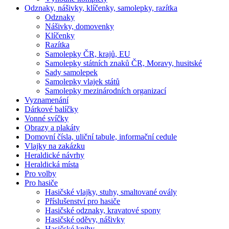
Odznaky, nášivky, klíčenky, samolepky, razítka
Odznaky
Nášivky, domovenky
Klíčenky
Razítka
Samolepky ČR, krajů, EU
Samolepky státních znaků ČR, Moravy, husitské
Sady samolepek
Samolepky vlajek států
Samolepky mezinárodních organizací
Vyznamenání
Dárkové balíčky
Vonné svíčky
Obrazy a plakáty
Domovní čísla, uliční tabule, informační cedule
Vlajky na zakázku
Heraldické návrhy
Heraldická místa
Pro volby
Pro hasiče
Hasičské vlajky, stuhy, smaltované ovály
Příslušenství pro hasiče
Hasičské odznaky, kravatové spony
Hasičské oděvy, nášivky
Hasičské knihy