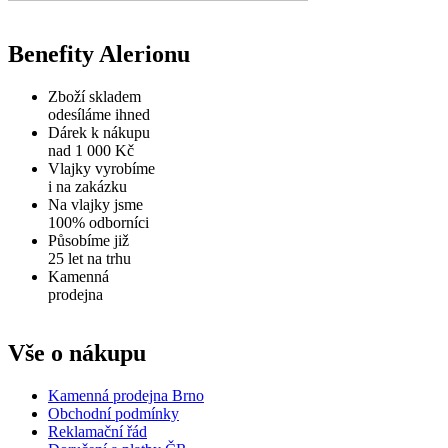
Benefity Alerionu
Zboží skladem
odesíláme ihned
Dárek k nákupu
nad 1 000 Kč
Vlajky vyrobíme
i na zakázku
Na vlajky jsme
100% odborníci
Působíme již
25 let na trhu
Kamenná
prodejna
Vše o nákupu
Kamenná prodejna Brno
Obchodní podmínky
Reklamační řád