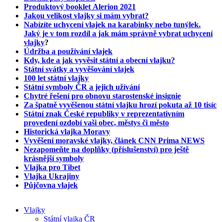
Produktový booklet Alerion 2021
Jakou velikost vlajky si mám vybrat?
Nabízíte uchycení vlajek na karabinky nebo tunýlek.
Jaký je v tom rozdíl a jak mám správně vybrat uchycení
vlajky
?
Údržba a používání vlajek
Kdy, kde a jak vyvěsit státní a obecní vlajku?
Státní svátky a vyvěšování vlajek
100 let státní vlajky
Státní symboly ČR a jejich užívání
Chytré řešení pro obnovu starostenské insignie
Za špatně vyvěšenou státní vlajku hrozí pokuta až 10 tisíc
Státní znak České republiky v reprezentativním
provedení ozdobí vaši obec, městys či město
Historická vlajka Moravy
Vyvěšení moravské vlajky, článek CNN Prima NEWS
Nezapomeňte na doplňky (příslušenství) pro ještě
krásnější symboly
Vlajka pro Tibet
Vlajka Ukrajiny
Půjčovna vlajek
Vlajky
Státní vlajka ČR
Hlavní