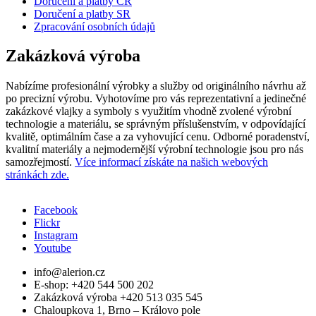
Doručení a platby ČR
Doručení a platby SR
Zpracování osobních údajů
Zakázková výroba
Nabízíme profesionální výrobky a služby od originálního návrhu až
po precizní výrobu. Vyhotovíme pro vás reprezentativní a jedinečné
zakázkové vlajky a symboly s využitím vhodně zvolené výrobní
technologie a materiálu, se správným příslušenstvím, v odpovídající
kvalitě, optimálním čase a za vyhovující cenu. Odborné poradenství,
kvalitní materiály a nejmodernější výrobní technologie jsou pro nás
samozřejmostí.
Více informací získáte na našich webových
stránkách zde.
Facebook
Flickr
Sociální
Instagram
sítě
Youtube
info@alerion.cz
E-shop: +420 544 500 202
Zakázková výroba +420 513 035 545
Chaloupkova 1, Brno – Královo pole