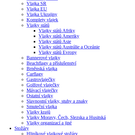
Vlajka SR
navigace
Vlajka EU
Vlajka Ukrajiny
Komplety vlajek
Vlajky států
Vlajky států Afriky
Vlajky států Ameriky
Vlajky států Asie
Vlajky států Austrálie a Oceánie
Vlajky států Evropy
Bannerové vlajky
Beachflagy a příslušenství
Brněnská vlajka
Carflagy
Gastrovlaječky
Golfové vlaječky
Mávací vlaječky
Ostatní vlajky
Slavnostní vlajky, stuhy a znaky
Smuteční vlajka
Vlajky krajů
Vlajky Moravy, Čech, Slezska a Husitská
Vlajky organizací a jiné
Stožáry
Hliníkové vlajkové stožáry