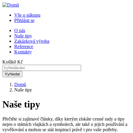
Přejít
k
Vše o nákupu
hlavnímu
Přihlásit se
Menu
obsahu
uživatelského
O nás
Naše tipy
Horní
účtu
Zakázková výroba
menu
Reference
Kontakty
Košík
0 Kč
Domů
Naše tipy
Drobečková
navigace
Naše tipy
Přečtěte si zajímavé články, díky kterým získáte cenné rady a tipy
nejen o státních vlajkách a symbolech, ale také o jejich používání a
vyvěšování a mohou se stát inspirací právě i pro vaše potřeby.