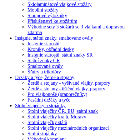
Sklolaminátové vlajkové stožáry
Mobilní stožáry
Sloupové výložníky
Příslušenství ke stožárům
Výhodné sety 3 stožárů se 3 vlajkami a dopravou
zdarma
Insignie, státní znaky, smaltované ovály
Insignie starostů
Kroniky, obřadní desky
Insignie starostů, státní znaky SR
Státní znaky ČR
Smaltované ovály
Šňůry a trikolóry
Držáky a tyče, žerdě a stojany
Žerdě a stojany - vyšívané vlajky, prapory
Žerdě a stojany - tištěné vlajky, prapory
Pro vlajkonoše (praporečníky)
Fasádní držáky a tyče
Stolní vlaječky a stojánky
Stolní vlaječky ČR, EU, státní znak
Stolní vlaječky krajů, Moravy
Stolní vlaječky států
Stolní vlaječky mezinárodních organizací
Stolní stojánky
Výhodné komplety