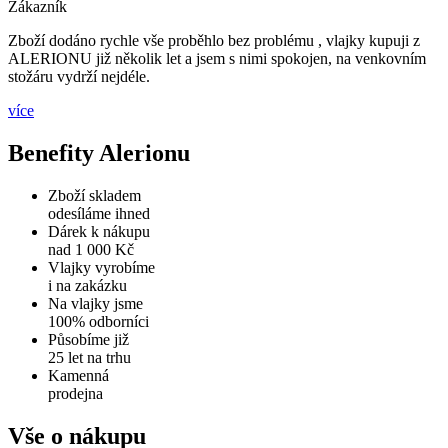
Zákazník
Zboží dodáno rychle vše proběhlo bez problému , vlajky kupuji z
ALERIONU již několik let a jsem s nimi spokojen, na venkovním
stožáru vydrží nejdéle.
více
Benefity Alerionu
Zboží skladem
odesíláme ihned
Dárek k nákupu
nad 1 000 Kč
Vlajky vyrobíme
i na zakázku
Na vlajky jsme
100% odborníci
Působíme již
25 let na trhu
Kamenná
prodejna
Vše o nákupu