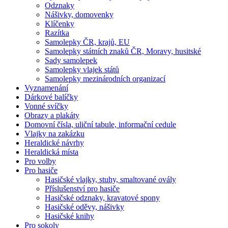
Odznaky
Nášivky, domovenky
Klíčenky
Razítka
Samolepky ČR, krajů, EU
Samolepky státních znaků ČR, Moravy, husitské
Sady samolepek
Samolepky vlajek států
Samolepky mezinárodních organizací
Vyznamenání
Dárkové balíčky
Vonné svíčky
Obrazy a plakáty
Domovní čísla, uliční tabule, informační cedule
Vlajky na zakázku
Heraldické návrhy
Heraldická místa
Pro volby
Pro hasiče
Hasičské vlajky, stuhy, smaltované ovály
Příslušenství pro hasiče
Hasičské odznaky, kravatové spony
Hasičské oděvy, nášivky
Hasičské knihy
Pro sokoly