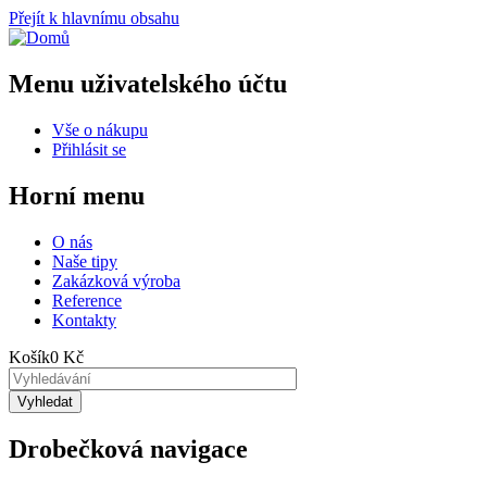
Přejít k hlavnímu obsahu
Menu uživatelského účtu
Vše o nákupu
Přihlásit se
Horní menu
O nás
Naše tipy
Zakázková výroba
Reference
Kontakty
Košík
0 Kč
Drobečková navigace