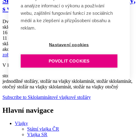
Sklolaminátový vlajkový stožár dvojdílný,
a analýze informací o výkonu a používání
s vnějším vedením lanka
webu, zajištění fungování funkcí ze sociálních
médií a ke zlepšení a přizpůsobení obsahu a
Dvojdílný vlajkový stožár vyroben z lehkého a odolného
sklolaminátu...
reklam.
16 490 Kč
11 490 Kč
skladem
Nastavení cookies
akce
zobrazit
POVOLIT COOKIES
V kategorii Sklolaminátové vlajkové stožáry nejčastěji hledáte:
stožár na vlajky sklolaminát, sklolaminátový vlajkový stožár,
jednodílné stožáry, stožár na vlajky sklolaminát, stožár sklolaminát,
otočný stožár na vlajky sklolaminát, stožár na vlajky otočný
Subscribe to Sklolaminátové vlajkové stožáry
Hlavní navigace
Vlajky
Státní vlajka ČR
Vlajka SR