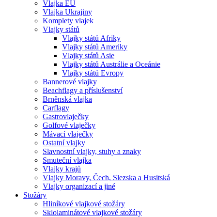
Vlajka EU
Vlajka Ukrajiny
Komplety vlajek
Vlajky států
Vlajky států Afriky
Vlajky států Ameriky
Vlajky států Asie
Vlajky států Austrálie a Oceánie
Vlajky států Evropy
Bannerové vlajky
Beachflagy a příslušenství
Brněnská vlajka
Carflagy
Gastrovlaječky
Golfové vlaječky
Mávací vlaječky
Ostatní vlajky
Slavnostní vlajky, stuhy a znaky
Smuteční vlajka
Vlajky krajů
Vlajky Moravy, Čech, Slezska a Husitská
Vlajky organizací a jiné
Stožáry
Hliníkové vlajkové stožáry
Sklolaminátové vlajkové stožáry