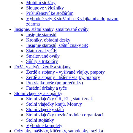
Mobilní stožáry
Sloupové výložníky
Příslušenství ke stožárům
Výhodné sety 3 stožárů se 3 vlajkami a dopravou
zdarma
Insignie, státní znaky, smaltované ovály
Insignie starostů
Kroniky, obřadní desky
Insignie starostů, státní znaky SR
Státní znaky ČR
Smaltované ovály
Šňůry a trikolóry
Držáky a tyče, žerdě a stojany
Žerdě a stojany - vyšívané vlajky, prapory
Žerdě a stojany - tištěné vlajky, prapory
Pro vlajkonoše (praporečníky)
Fasádní držáky a tyče
Stolní vlaječky a stojánky
Stolní vlaječky ČR, EU, státní znak
Stolní vlaječky krajů, Moravy
Stolní vlaječky států
Stolní vlaječky mezinárodních organizací
Stolní stojánky
Výhodné komplety
Odznaky, nášivky, klíčenky, samolepky, razítka