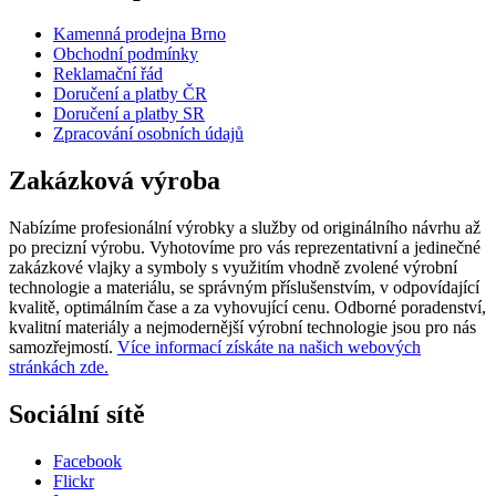
Kamenná prodejna Brno
Obchodní podmínky
Reklamační řád
Doručení a platby ČR
Doručení a platby SR
Zpracování osobních údajů
Zakázková výroba
Nabízíme profesionální výrobky a služby od originálního návrhu až
po precizní výrobu. Vyhotovíme pro vás reprezentativní a jedinečné
zakázkové vlajky a symboly s využitím vhodně zvolené výrobní
technologie a materiálu, se správným příslušenstvím, v odpovídající
kvalitě, optimálním čase a za vyhovující cenu. Odborné poradenství,
kvalitní materiály a nejmodernější výrobní technologie jsou pro nás
samozřejmostí.
Více informací získáte na našich webových
stránkách zde.
Sociální sítě
Facebook
Flickr