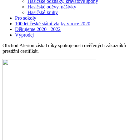
Hasičské odznaky, kravatové spony
Hasičské oděvy, nášivky
Hasičské knihy
Pro sokoly
100 let české státní vlajky v roce 2020
Děkujeme 2020 - 2022
Výprodej
Obchod Alerion získal díky spokojenosti ověřených zákazníků
prestižní certifikát.