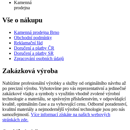
Kamenná
prodejna
Vše o nákupu
Kamenná prodejna Brno
Obchodní podmínky
Reklamační řád
Doručení a platby ČR
Doručení a platby SR
Zpracování osobních údajů
Zakázková výroba
Nabízíme profesionální výrobky a služby od originálního návrhu až
po precizní výrobu. Vyhotovíme pro vás reprezentativní a jedinečné
zakázkové vlajky a symboly s využitím vhodně zvolené výrobní
technologie a materiálu, se správným příslušenstvím, v odpovídající
kvalitě, optimálním čase a za vyhovující cenu. Odborné poradenství,
kvalitní materiály a nejmodernější výrobní technologie jsou pro nás
samozřejmostí.
Více informací získáte na našich webových
stránkách zde.