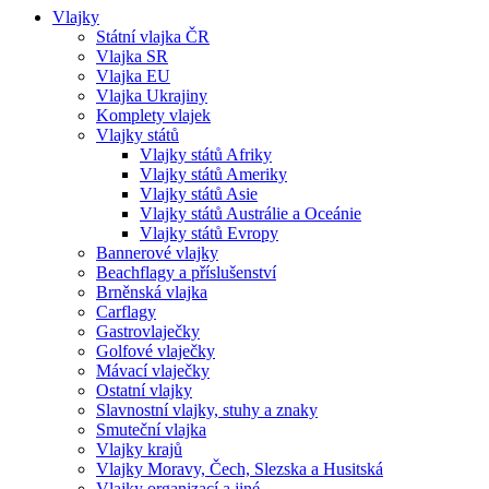
Vlajky
Státní vlajka ČR
Vlajka SR
Vlajka EU
Vlajka Ukrajiny
Komplety vlajek
Vlajky států
Vlajky států Afriky
Vlajky států Ameriky
Vlajky států Asie
Vlajky států Austrálie a Oceánie
Vlajky států Evropy
Bannerové vlajky
Beachflagy a příslušenství
Brněnská vlajka
Carflagy
Gastrovlaječky
Golfové vlaječky
Mávací vlaječky
Ostatní vlajky
Slavnostní vlajky, stuhy a znaky
Smuteční vlajka
Vlajky krajů
Vlajky Moravy, Čech, Slezska a Husitská
Vlajky organizací a jiné