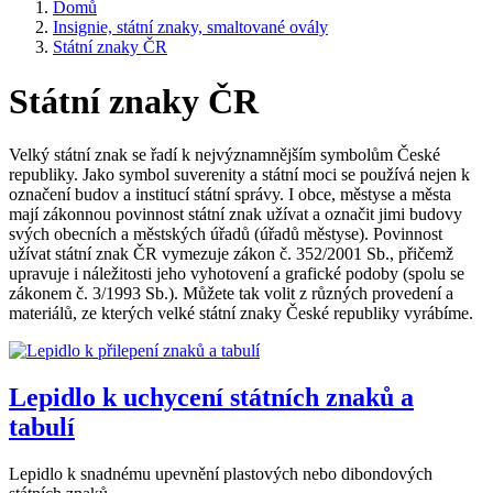
Domů
Insignie, státní znaky, smaltované ovály
Státní znaky ČR
Státní znaky ČR
Velký státní znak se řadí k nejvýznamnějším symbolům České
republiky. Jako symbol suverenity a státní moci se používá nejen k
označení budov a institucí státní správy. I obce, městyse a města
mají zákonnou povinnost státní znak užívat a označit jimi budovy
svých obecních a městských úřadů (úřadů městyse). Povinnost
užívat státní znak ČR vymezuje zákon č. 352/2001 Sb., přičemž
upravuje i náležitosti jeho vyhotovení a grafické podoby (spolu se
zákonem č. 3/1993 Sb.). Můžete tak volit z různých provedení a
materiálů, ze kterých velké státní znaky České republiky vyrábíme.
Lepidlo k uchycení státních znaků a
tabulí
Lepidlo k snadnému upevnění plastových nebo dibondových