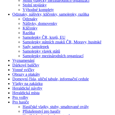
Stolní vlaječky mezinárodních organizací
Stolní stojánky
Výhodné komplety
Odznaky, nášivky, klíčenky, samolepky, razítka
Odznaky
Nášivky, domovenky
Klíčenky
Razítka
Samolepky ČR, krajů, EU
Samolepky státních znaků ČR, Moravy, husitské
Sady samolepek
Samolepky vlajek států
Samolepky mezinárodních organizací
Vyznamenání
Dárkové balíčky
Vonné svíčky
Obrazy a plakáty
Domovní čísla, uliční tabule, informační cedule
Vlajky na zakázku
Heraldické návrhy
Heraldická místa
Pro volby
Pro hasiče
Hasičské vlajky, stuhy, smaltované ovály
Příslušenství pro hasiče