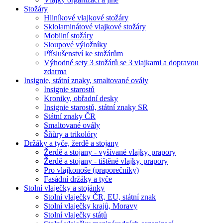
Stožáry
Hliníkové vlajkové stožáry
Sklolaminátové vlajkové stožáry
Mobilní stožáry
Sloupové výložníky
Příslušenství ke stožárům
Výhodné sety 3 stožárů se 3 vlajkami a dopravou
zdarma
Insignie, státní znaky, smaltované ovály
Insignie starostů
Kroniky, obřadní desky
Insignie starostů, státní znaky SR
Státní znaky ČR
Smaltované ovály
Šňůry a trikolóry
Držáky a tyče, žerdě a stojany
Žerdě a stojany - vyšívané vlajky, prapory
Žerdě a stojany - tištěné vlajky, prapory
Pro vlajkonoše (praporečníky)
Fasádní držáky a tyče
Stolní vlaječky a stojánky
Stolní vlaječky ČR, EU, státní znak
Stolní vlaječky krajů, Moravy
Stolní vlaječky států