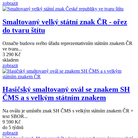
zobrazit
Smaltovaný velký státní znak ČR - ořez
do tvaru štítu
Označte budovu svého úřadu reprezentativním státním znakem ČR
ve tvaru...
3 290 Kč
skladem
zobrazit
Hasičský smaltovaný ovál se znakem SH
ČMS a s velkým státním znakem
Na oválu je umístěn znak SH ČMS s velkým státním znakem ČR +
text SBOR...
9 590 Kč
do 5 týdnů
zobrazit