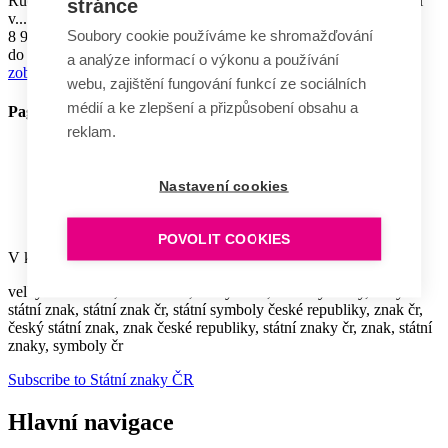
Ručně vyráběný odolný keramický státní znak vhodný k zavěšení
stránce
v...
Soubory cookie používáme ke shromažďování
8 990 Kč
do 5 týdnů
a analýze informací o výkonu a používání
zobrazit
webu, zajištění fungování funkcí ze sociálních
médií a ke zlepšení a přizpůsobení obsahu a
Pagination
reklam.
Aktuální stránka
1
Page
2
Nastavení cookies
Page
3
Následující stránka
Následující ››
Poslední stránka
Poslední »
POVOLIT COOKIES
V kategorii Státní znaky ČR nejčastěji hledáte:
velký státní znak, státní znak, český znak, státní symboly, malý
státní znak, státní znak čr, státní symboly české republiky, znak čr,
český státní znak, znak české republiky, státní znaky čr, znak, státní
znaky, symboly čr
Subscribe to Státní znaky ČR
Hlavní navigace