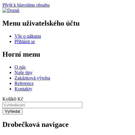
Přejít k hlavnímu obsahu
Menu uživatelského účtu
Vše o nákupu
Přihlásit se
Horní menu
O nás
Naše tipy
Zakázková výroba
Reference
Kontakty
Košík
0 Kč
Drobečková navigace