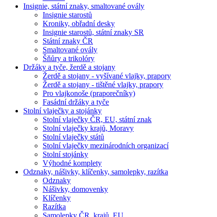
Insignie, státní znaky, smaltované ovály
Insignie starostů
Kroniky, obřadní desky
Insignie starostů, státní znaky SR
Státní znaky ČR
Smaltované ovály
Šňůry a trikolóry
Držáky a tyče, žerdě a stojany
Žerdě a stojany - vyšívané vlajky, prapory
Žerdě a stojany - tištěné vlajky, prapory
Pro vlajkonoše (praporečníky)
Fasádní držáky a tyče
Stolní vlaječky a stojánky
Stolní vlaječky ČR, EU, státní znak
Stolní vlaječky krajů, Moravy
Stolní vlaječky států
Stolní vlaječky mezinárodních organizací
Stolní stojánky
Výhodné komplety
Odznaky, nášivky, klíčenky, samolepky, razítka
Odznaky
Nášivky, domovenky
Klíčenky
Razítka
Samolepky ČR, krajů, EU