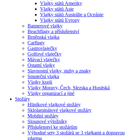
Vlajky států Ameriky
Vlajky států Asie
Vlajky států Austrálie a Oceánie
Vlajky států Evropy
Bannerové vlajky
Beachflagy a příslušenství
Brněnská vlajka
Carflagy
Gastrovlaječky
Golfové vlaječky
Mávací vlaječky
Ostatní vlajky
Slavnostní vlajky, stuhy a znaky
Smuteční vlajka
Vlajky krajů
Vlajky Moravy, Čech, Slezska a Husitská
Vlajky organizací a jiné
Stožáry
Hliníkové vlajkové stožáry
Sklolaminátové vlajkové stožáry
Mobilní stožáry
Sloupové výložníky
Příslušenství ke stožárům
Výhodné sety 3 stožárů se 3 vlajkami a dopravou
zdarma