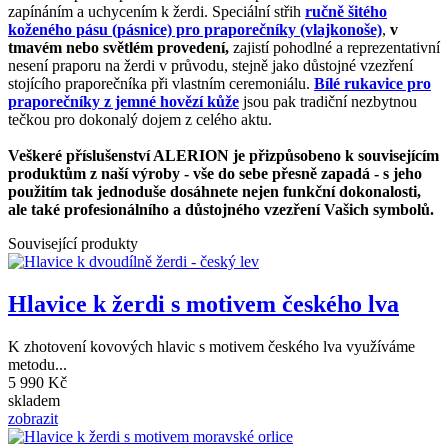
zapínáním a uchycením k žerdi. Speciální střih
ručně šitého
koženého pásu (pásnice) pro praporečníky (vlajkonoše)
,
v
tmavém nebo světlém provedení,
zajistí pohodlné a reprezentativní
nesení praporu na žerdi v průvodu, stejně jako důstojné vzezření
stojícího praporečníka při vlastním ceremoniálu.
Bílé rukavice pro
praporečníky z jemné hovězí kůže
jsou pak tradiční nezbytnou
tečkou pro dokonalý dojem z celého aktu.
Veškeré příslušenství ALERION je přizpůsobeno k souvisejícím
produktům z naší výroby - vše do sebe přesně zapadá - s jeho
použitím tak jednoduše dosáhnete nejen funkční dokonalosti,
ale také profesionálního a důstojného vzezření Vašich symbolů.
Související produkty
Hlavice k žerdi s motivem českého lva
K zhotovení kovových hlavic s motivem českého lva využíváme
metodu...
5 990 Kč
skladem
zobrazit