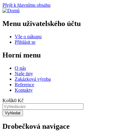
Přejít k hlavnímu obsahu
Menu uživatelského účtu
Vše o nákupu
Přihlásit se
Horní menu
O nás
Naše tipy
Zakázková výroba
Reference
Kontakty
Košík
0 Kč
Drobečková navigace