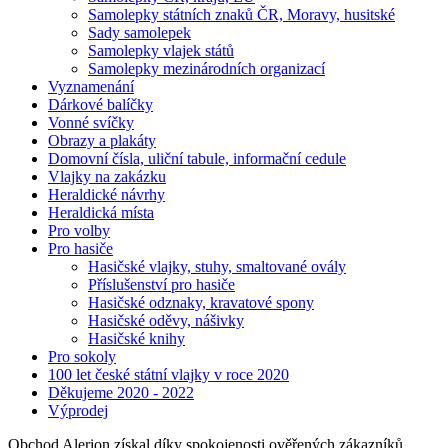
Samolepky státních znaků ČR, Moravy, husitské
Sady samolepek
Samolepky vlajek států
Samolepky mezinárodních organizací
Vyznamenání
Dárkové balíčky
Vonné svíčky
Obrazy a plakáty
Domovní čísla, uliční tabule, informační cedule
Vlajky na zakázku
Heraldické návrhy
Heraldická místa
Pro volby
Pro hasiče
Hasičské vlajky, stuhy, smaltované ovály
Příslušenství pro hasiče
Hasičské odznaky, kravatové spony
Hasičské oděvy, nášivky
Hasičské knihy
Pro sokoly
100 let české státní vlajky v roce 2020
Děkujeme 2020 - 2022
Výprodej
Obchod Alerion získal díky spokojenosti ověřených zákazníků