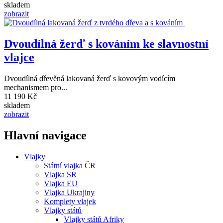
skladem
zobrazit
Dvoudílná žerď s kováním ke slavnostní
vlajce
Dvoudílná dřevěná lakovaná žerď s kovovým vodícím
mechanismem pro...
11 190 Kč
skladem
zobrazit
Hlavní navigace
Vlajky
Státní vlajka ČR
Vlajka SR
Vlajka EU
Vlajka Ukrajiny
Komplety vlajek
Vlajky států
Vlajky států Afriky