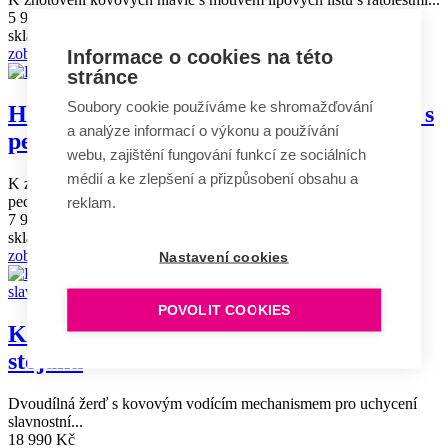
5 990 Kč
skladem
Informace o cookies na této
zobrazit
stránce
Soubory cookie používáme ke shromažďování
Hlavice k žerdi s motivem lipových listů s
a analýze informací o výkonu a používání
pecičkami
webu, zajištění fungování funkcí ze sociálních
médií a ke zlepšení a přizpůsobení obsahu a
K zhotovení kovových hlavic s motivem lipových listů s
reklam.
pecičkami...
7 990 Kč
skladem
zobrazit
Nastavení cookies
POVOLIT COOKIES
Komplet dvoudílné žerdě a dřevěného
stojanu
Dvoudílná žerď s kovovým vodícím mechanismem pro uchycení
slavnostní...
18 990 Kč