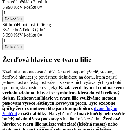
Tmavě hnědá
do 3 týdnů
5 990 Kč
V košíku
0
×
Do košíku
Stříbrná
Hmotnost: 0.66 kg
Světle hnědá
do 3 týdnů
5 990 Kč
V košíku
0
×
Do košíku
Žerďová hlavice ve tvaru lilie
Kvalitní a propracované příslušenství praporů (žerdě, stojany,
žerďové hlavice) je pověstnou třešničkou na dortu, která zajistí
jedinečnost a důstojnost vašich slavnostních vyšívaných symbolů
(praporů, slavnostních vlajek).
Každá žerď by měla mít na svém
vrcholu zdobnou hlavici se symbolem, která dotváří celkový
dojem. K zhotovení hlavic ve tvaru lilie využíváme metodu
pískování vysoce leštěných kovových ploch. Tyto ozdobné
špičky žerdí s motivem lilie jsou kompatibilní
s
dvoudílnými
žerděmi
z naší nabídky
. Na výběr máte
tmavě hnědý nebo světle
hnědý odstín dřeva podstavy
s kvalitním lakováním.
Žerďové
hlavice ve tvaru lilie můžete volit zlaté (leštěná mosaz) nebo
stříbrné (chrom), přičemž celý povrch je precizně leštěn