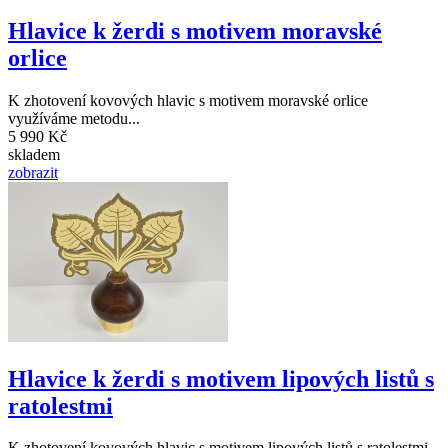
Hlavice k žerdi s motivem moravské
orlice
K zhotovení kovových hlavic s motivem moravské orlice
využíváme metodu...
5 990 Kč
skladem
zobrazit
Hlavice k žerdi s motivem lipových listů s
ratolestmi
K zhotovení kovových hlavic s motivem lipových listů s ratolestmi...