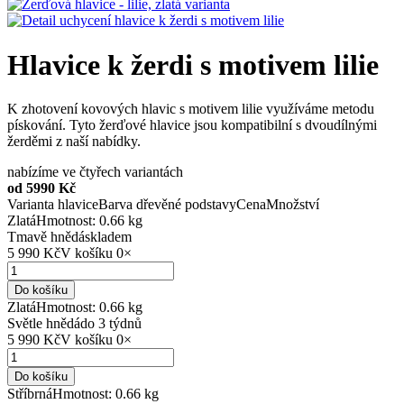
Hlavice k žerdi s motivem lilie
K zhotovení kovových hlavic s motivem lilie využíváme metodu
pískování. Tyto žerďové hlavice jsou kompatibilní s dvoudílnými
žerděmi z naší nabídky.
nabízíme ve čtyřech variantách
od 5990 Kč
Varianta hlavice
Barva dřevěné podstavy
Cena
Množství
Zlatá
Hmotnost: 0.66 kg
Tmavě hnědá
skladem
5 990 Kč
V košíku
0
×
Do košíku
Zlatá
Hmotnost: 0.66 kg
Světle hnědá
do 3 týdnů
5 990 Kč
V košíku
0
×
Do košíku
Stříbrná
Hmotnost: 0.66 kg