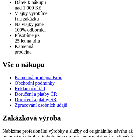
Dárek k nákupu
nad 1 000 Kč
Vlajky vyrobíme
i na zakázku
Na vlajky jsme
100% odborníci
Působíme již
25 let na trhu
Kamenná
prodejna
Vše o nákupu
Kamenná prodejna Brno
Obchodní podmínky
Reklamační řád
Doručení a platby ČR
Doručení a platby SR
Zpracování osobních údajů
Zakázková výroba
Nabízíme profesionální výrobky a služby od originálního návrhu až
po precizní výrobu. Vyhotovíme pro vás reprezentativní a jedinečné