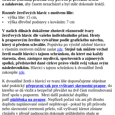
a zalakován
, aby časem nezacházel a byl stále dokonale lesklý.
Rozměr žerďových hlavic s motivem lilie:
• výška lilie: 15 cm,
• výška dřevěné podstavy s kováním: 7 cm
V našich dílnách dokážeme zhotovit různorodé tvary
žerďových hlavic dle vašeho individuálního přání. Hroty
k praporovým žerdím vytváříme podle grafického návrhu,
který si předem schválíte.
Poptávku po výrobě zdobné hlavice
s vlastním motivem můžete zaslat
zde
.
Stejně tak můžete vrchol
žerdi osadit hlavicí s tajnou schránkou, do které má každý
starosta, sbor, zástupce myslivců, sportovních a zájmových
spolků, představitel dané církve právo vložit svůj vzkaz svým
následovníkům.
Hlavici s tajnou schránkou k dvoudílné žerdi
zakoupíte
zde
.
K dvoudílné žerdi s hlavicí ve tvaru lilie doporučujeme objednat
také praktický
přepravní vak pro vyšívaný slavnostní prapor
, do
kterého se dá vložit a bezpečně převážet na dvě části rozšroubovaná
žerď spolu s praporem. Mezi další praktické doplňky
patří
pláštěnka na prapor
. Nepřízeň počasí vás ani při dlouho
dopředu naplánované oslavě nepřekvapí - pokud by při průvodu
nebo slavnostní ceremonii pršelo, váš vyšívaný klenot zůstane
chráněn v přesně padnoucím dokonale průhledném obalu se