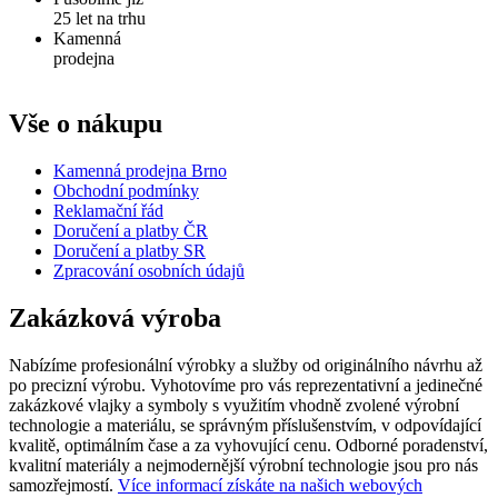
25 let na trhu
Kamenná
prodejna
Vše o nákupu
Kamenná prodejna Brno
Obchodní podmínky
Reklamační řád
Doručení a platby ČR
Doručení a platby SR
Zpracování osobních údajů
Zakázková výroba
Nabízíme profesionální výrobky a služby od originálního návrhu až
po precizní výrobu. Vyhotovíme pro vás reprezentativní a jedinečné
zakázkové vlajky a symboly s využitím vhodně zvolené výrobní
technologie a materiálu, se správným příslušenstvím, v odpovídající
kvalitě, optimálním čase a za vyhovující cenu. Odborné poradenství,
kvalitní materiály a nejmodernější výrobní technologie jsou pro nás
samozřejmostí.
Více informací získáte na našich webových