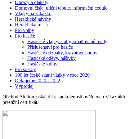
Obrazy a plakáty
Domovní čísla, uliční tabule, informační cedule
Vlajky na zakázku
Heraldické návrhy
Heraldická místa
Pro volby
Pro hasiče
Hasičské vlajky, stuhy, smaltované ovály
Příslušenství pro hasiče
Hasičské odznaky, kravatové spony
Hasičské oděvy, nášivky
Hasičské knihy
Pro sokoly
100 let české státní vlajky v roce 2020
Děkujeme 2020 - 2022
Výprodej
Obchod Alerion získal díky spokojenosti ověřených zákazníků
prestižní certifikát.