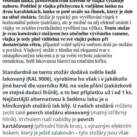
vedením lanka, prostřednictvím kterého se vlajka vytahuje
nahoru.
Podélně je vlajka přichycena k vnějšímu lanku na
dvou karabinkách, lanko se poté uváže na člunek, který je dole
na stěně stožáru.
Stožár je typický pro vyvěšování vlajek v
horizontální poloze (naležato), ale je možné na něj efektně umístit i
vlajky ve svislém (vertikálním) vyvěšení (na výšku).
Tento stožár
je svou konstrukcí stožárem bez otočného vývěsného ramene,
vlajka je tedy plně viditelná ve své vlající poloze při
dostatečném větru,
případně volně splývá směrem dolů po stožáru
a povlává. Vlajkový stožár z hliníku má elegantní tvar s
odstupňovanými sekcemi a je na svém vrcholu zakončen
metalickou, šedě lakovanou hlavicí na rotačním krčku.
Standardně se tento stožár dodává světle šedě
lakovaný (RAL 9006), vyrobíme ho však i v jakékoliv
jiné barvě dle vzorníku RAL na vaše přání (zakázkově
ve stejné dodací lhůtě), a to bez příplatku už i od 1 ks.
Nejčastější alternativou k šedému laku je u
hliníkových stožárů lak bílý.
U našich stožárů
můžete
zvolit také
povrch stožáru eloxovaný
(matný stříbrný
hliník). Vrcholem naší nabídky je
povrch
kartáčovaný
(přírodní hliník brus), s výrazným efektním
leskem, který je ještě zalakován – tyto stožáry jsou však