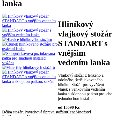
lanka
Hliníkový
vlajkový stožár
STANDART s
vnějším
vedením lanka
Vlajkový stožár z lehkého a
odolného, šedě lakovaného
hliníku. Stožár pro vyvěšení
vlajek s venkovním vedením
lanka a sklopnou patkou pro jeho
jednoduchou instalaci.
od 15590 Kč
Délka stožáru
Povrchová úprava stožáru
Cena
Množství