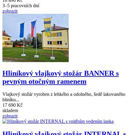
10 490 Kč
3–5 pracovních dní
zobrazit
Hliníkový vlajkový stožár BANNER s
pevným otočným ramenem
Vlajkový stožár vyroben z lehkého a odolného, šedě lakovaného
hliníku...
17 690 Kč
skladem
zobrazit
Hliníkový vlajkový stožár INTERNAL s