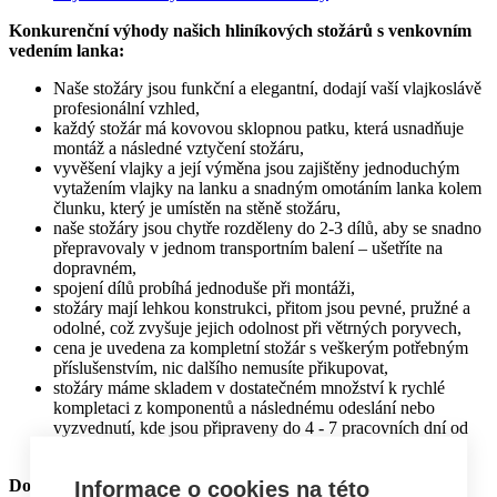
Konkurenční výhody našich hliníkových stožárů s venkovním
vedením lanka:
Naše stožáry jsou funkční a elegantní, dodají vaší vlajkoslávě
profesionální vzhled,
každý stožár má kovovou sklopnou patku, která usnadňuje
montáž a následné vztyčení stožáru,
vyvěšení vlajky a její výměna jsou zajištěny jednoduchým
vytažením vlajky na lanku a snadným omotáním lanka kolem
člunku, který je umístěn na stěně stožáru,
naše stožáry jsou chytře rozděleny do 2-3 dílů, aby se snadno
přepravovaly v jednom transportním balení – ušetříte na
dopravném,
spojení dílů probíhá jednoduše při montáži,
stožáry mají lehkou konstrukci, přitom jsou pevné, pružné a
odolné, což zvyšuje jejich odolnost při větrných poryvech,
cena je uvedena za kompletní stožár s veškerým potřebným
příslušenstvím, nic dalšího nemusíte přikupovat,
stožáry máme skladem v dostatečném množství k rychlé
kompletaci z komponentů a následnému odeslání nebo
vyzvednutí, kde jsou připraveny do 4 - 7 pracovních dní od
objednání v našem skladu v Brně – Králově Poli.
Doprava:
Informace o cookies na této