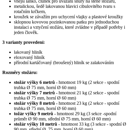
vnější lanko, člunek pro uvázání šňůry na stěně stožáru,
metalickou, šedě lakovanou hlavici cibulovitého tvaru s
rotačním krčkem,
kroužek se závažím pro uchycení vlajky a plastové kroužky
sklopnou kovovou pozinkovanou patku pro jednoduchou
instalaci a vztyčení stožáru, které zvládne v případě potřeby i
jeden člověk.
3 varianty provedení:
lakovaný hliník
eloxovaný hliník
přírodní kartáčovaný (broušený) hliník se zalakováním
Rozměry stožáru:
stožár výšky 6 metrů -
hmotnost 19 kg (2 sekce - spodní
trubka Ø 75 mm, horní Ø 60 mm)
stožár výšky 7 metrů -
hmotnost 21 kg (2 sekce - spodní
trubka Ø 75 mm, horní Ø 60 mm)
stožár výšky 8 metrů -
hmotnost 23 kg (2 sekce - spodní
trubka Ø 75 mm, horní Ø 60 mm)
tožár výšky 9 metrů -
hmotnost 29 kg (3 sekce -spodní
průměr Ø 90 mm, střední Ø 75 mm, horní Ø 60 mm)
stožár výšky 10 metrů -
hmotnost 33 kg (3 sekce - spodní Ø
90 mm, střední Ø 75 mm, horní Ø 60 mm)