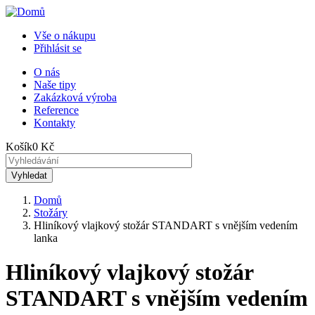
Přejít
k
Vše o nákupu
hlavnímu
Přihlásit se
Menu
obsahu
uživatelského
O nás
Naše tipy
Horní
účtu
Zakázková výroba
menu
Reference
Kontakty
Košík
0 Kč
Domů
Stožáry
Drobečková
Hliníkový vlajkový stožár STANDART s vnějším vedením
navigace
lanka
Hliníkový vlajkový stožár
STANDART s vnějším vedením