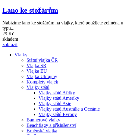
Lano ke stožárům
Nabízíme lano ke stožárům na vlajky, které použijete zejména u
typu...
29 Kč
skladem
zobrazit
Vlajky
Státní vlajka ČR
Hlavní
Vlajka SR
navigace
Vlajka EU
Vlajka Ukrajiny
Komplety vlajek
Vlajky států
Vlajky států Afriky
Vlajky států Ameriky
Vlajky států Asie
Vlajky států Austrálie a Oceánie
Vlajky států Evropy
Bannerové vlajky
Beachflagy a příslušenství
Brněnská vlajka