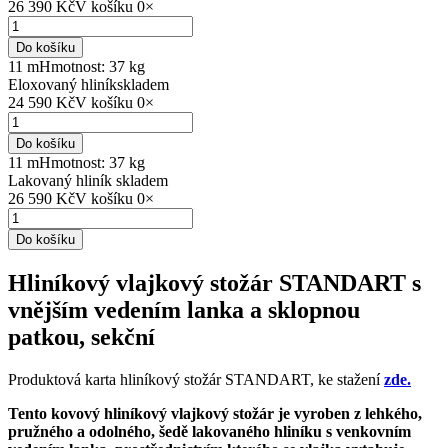
26 390 Kč
V košíku
0
×
Do košíku
11 m
Hmotnost: 37 kg
Eloxovaný hliník
skladem
24 590 Kč
V košíku
0
×
Do košíku
11 m
Hmotnost: 37 kg
Lakovaný hliník
skladem
26 590 Kč
V košíku
0
×
Do košíku
Hliníkový vlajkový stožár STANDART s
vnějším vedením lanka a sklopnou
patkou, sekční
Produktová karta hliníkový stožár STANDART, ke stažení
zde.
Tento kovový hliníkový vlajkový stožár je vyroben z lehkého,
pružného a odolného, šedě lakovaného hliníku s venkovním