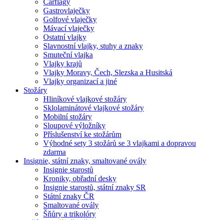
Carflagy
Gastrovlaječky
Golfové vlaječky
Mávací vlaječky
Ostatní vlajky
Slavnostní vlajky, stuhy a znaky
Smuteční vlajka
Vlajky krajů
Vlajky Moravy, Čech, Slezska a Husitská
Vlajky organizací a jiné
Stožáry
Hliníkové vlajkové stožáry
Sklolaminátové vlajkové stožáry
Mobilní stožáry
Sloupové výložníky
Příslušenství ke stožárům
Výhodné sety 3 stožárů se 3 vlajkami a dopravou
zdarma
Insignie, státní znaky, smaltované ovály
Insignie starostů
Kroniky, obřadní desky
Insignie starostů, státní znaky SR
Státní znaky ČR
Smaltované ovály
Šňůry a trikolóry