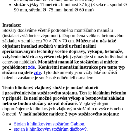
stožár výšky 11 metrů -
hmotnost 37 kg (3 sekce - spodní Ø
90 mm, střední Ø 75 mm, horní Ø 60 mm)
Instalace:
Stožáry dodáváme včetně podrobného montážního manuálu
(instalaci zvládnete svépomocí). Doporučená velikost betonového
základu v zemi je cca 70 × 70 × 70 cm.
Můžete si u nás také
objednat instalaci stožárů v místě určení našimi
specializovanými techniky včetně dopravy, výkopu, betonáže,
vztyčení stožárů a vyvěšení vlajek
(vyžádejte si u nás individuální
cenovou nabídku).
Montážní manuál ke stožárům si můžete
prohlédnout
zde
. Konkrétní montážní instrukce pro tento typ
stožáru najdete
zde
.
Tyto dokumenty jsou vždy také součástí
balení a zasíláme je současně odběrateli e-mailem.
Tento hliníkový vlajkový stožár je možné ukotvit
i prostřednictvím stožárového stojanu. Ten je ideálním řešením
v případě, že není možné provést výkop a betonování základu
nebo se budou stožáry užívat dočasně.
Vlajkový stojan
doporučujeme k hliníkových vlajkovým stožárům o výšce 6 nebo
8 metrů.
V naší nabídce najdete 2 typy stožárového stojanu:
Stojan k hliníkovým stožárům Gabion
,
stojan k hliníkovým stožárům dlažbový
.