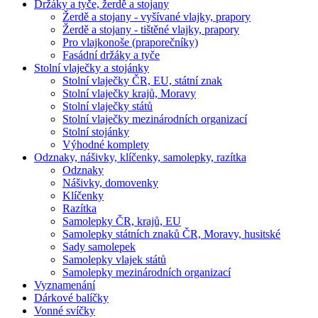
Držáky a tyče, žerdě a stojany
Žerdě a stojany - vyšívané vlajky, prapory
Žerdě a stojany - tištěné vlajky, prapory
Pro vlajkonoše (praporečníky)
Fasádní držáky a tyče
Stolní vlaječky a stojánky
Stolní vlaječky ČR, EU, státní znak
Stolní vlaječky krajů, Moravy
Stolní vlaječky států
Stolní vlaječky mezinárodních organizací
Stolní stojánky
Výhodné komplety
Odznaky, nášivky, klíčenky, samolepky, razítka
Odznaky
Nášivky, domovenky
Klíčenky
Razítka
Samolepky ČR, krajů, EU
Samolepky státních znaků ČR, Moravy, husitské
Sady samolepek
Samolepky vlajek států
Samolepky mezinárodních organizací
Vyznamenání
Dárkové balíčky
Vonné svíčky