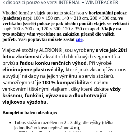
k dispozici pouze ve verzi INTERNAL + WINDTRACKER
Vhodné formáty vlajek pro tento stožár jsou
v horizontální poloze
(naležato)
např. 100 × 150 cm, 140 × 210 cm, 200 × 300 cm,
ve
vertikální (svislé) poloze je pak ideální použití vlajek ve velikosti
např. 100 × 300 cm, 120 × 300, 120 × 350 cm apod.
Vlajky na
tyto stožáry vám vyrobíme na zakázku přesně dle vašich
potřeb. Vaši poptávku můžete zaslat
zde
.
Vlajkové stožáry ALERION®
jsou vyrobeny
s více jak 20ti
letou zkušeností
z kvalitních hliníkových segmentů a
prvků
s řadou konkurenčních výhod
. Při výrobě
eliminujeme plastové díly,
které jinak zkracují životnost
a zvyšují náklady na jejich výměnu a servis stožárů.
Samozřejmostí
je 100 % kompatibilita
s našimi
venkovními tištěnými vlajkami,
díky které získáte
vždy
krásnou, funkční, výraznou a dlouhotrvající
vlajkovou výzdobu.
Kompletní balení obsahuje:
Tubus stožáru rozdělen na 2 - 3 díly, dle výšky (délka
jednotlivého kusu nepřesáhne 4 m),