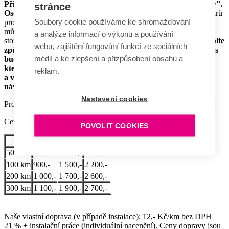
Při objednání vybírejte přepravu pomocí "Toptrans - stožáry".
stránce
Osobní odběr je možný v našem skladu v Brně.
Doprava stožárů
Soubory cookie používáme ke shromažďování
probíhá prostřednictvím přepravní společnosti Toptrans. Využít
můžete také naši vlastní dopravu (zejména v případech, kdy vám
a analýze informací o výkonu a používání
stožáry instalujeme).
Při vyplňování e-shopové objednávky zvolte
webu, zajištění fungování funkcí ze sociálních
způsob dopravy „Toptrans – stožáry“, po jejím dokončení vás
médií a ke zlepšení a přizpůsobení obsahu a
budeme neprodleně kontaktovat s upřesněním ceny dopravy,
kterou stanovujeme dle počtu objednávaných stožárů
reklam.
a vzdálenosti do místa určení zásilky. Stejně tak vám zašleme
návrh ceny instalace (pokud ji požadujete).
Nastavení cookies
Pro orientaci uvádíme obvyklou cenu dopravy stožárů (Toptrans):
Ceny jsou uvedené bez DPH.
POVOLIT COOKIES
1 ks
3 ks
5 ks
50 km
750,-
1 250,-
1 800,-
100 km
900,-
1 500,-
2 200,-
200 km
1 000,-
1 700,-
2 600,-
300 km
1 100,-
1 900,-
2 700,-
Naše vlastní doprava (v případě instalace): 12,- Kč/km bez DPH
21 % + instalační práce (individuální nacenění). Ceny dopravy jsou