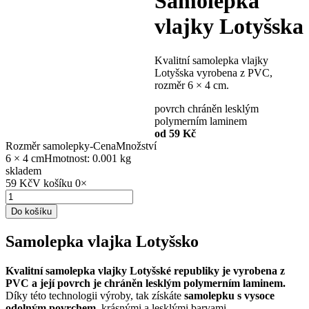
Samolepka
vlajky Lotyšska
Kvalitní samolepka vlajky
Lotyšska vyrobena z PVC,
rozměr 6 × 4 cm.
povrch chráněn lesklým
polymerním laminem
od 59 Kč
Rozměr samolepky
-
Cena
Množství
6 × 4 cm
Hmotnost: 0.001 kg
skladem
59 Kč
V košíku
0
×
Do košíku
Samolepka vlajka Lotyšsko
Kvalitní samolepka vlajky Lotyšské republiky je vyrobena z
PVC a její povrch je chráněn lesklým polymerním laminem.
Díky této technologii výroby, tak získáte
samolepku s vysoce
odolným povrchem
, krásnými a lesklými barvami.