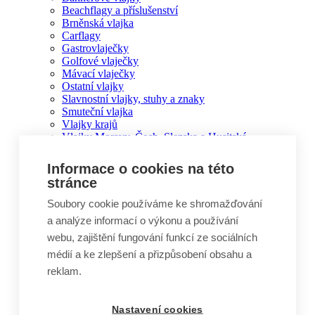
Beachflagy a příslušenství
Brněnská vlajka
Carflagy
Gastrovlaječky
Golfové vlaječky
Mávací vlaječky
Ostatní vlajky
Slavnostní vlajky, stuhy a znaky
Smuteční vlajka
Vlajky krajů
Vlajky Moravy, Čech, Slezska a Husitská
Vlajky organizací a jiné
Stožáry
Informace o cookies na této
Hliníkové vlajkové stožáry
stránce
Sklolaminátové vlajkové stožáry
Mobilní stožáry
Soubory cookie používáme ke shromažďování
Sloupové výložníky
a analýze informací o výkonu a používání
Příslušenství ke stožárům
webu, zajištění fungování funkcí ze sociálních
Výhodné sety 3 stožárů se 3 vlajkami a dopravou
zdarma
médií a ke zlepšení a přizpůsobení obsahu a
Insignie, státní znaky, smaltované ovály
reklam.
Insignie starostů
Kroniky, obřadní desky
Insignie starostů, státní znaky SR
Nastavení cookies
Státní znaky ČR