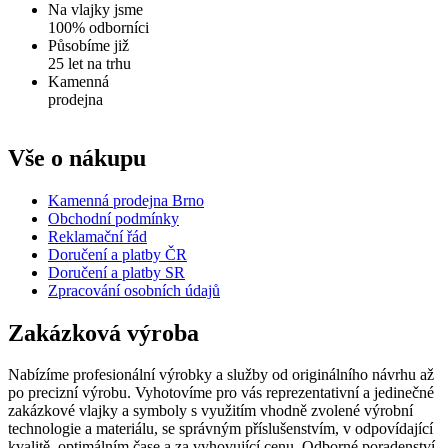
Na vlajky jsme
100% odborníci
Působíme již
25 let na trhu
Kamenná
prodejna
Vše o nákupu
Kamenná prodejna Brno
Obchodní podmínky
Reklamační řád
Doručení a platby ČR
Doručení a platby SR
Zpracování osobních údajů
Zakázková výroba
Nabízíme profesionální výrobky a služby od originálního návrhu až
po precizní výrobu. Vyhotovíme pro vás reprezentativní a jedinečné
zakázkové vlajky a symboly s využitím vhodně zvolené výrobní
technologie a materiálu, se správným příslušenstvím, v odpovídající
kvalitě, optimálním čase a za vyhovující cenu. Odborné poradenství,