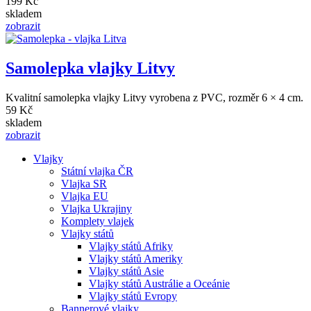
199 Kč
skladem
zobrazit
Samolepka vlajky Litvy
Kvalitní samolepka vlajky Litvy vyrobena z PVC, rozměr 6 × 4 cm.
59 Kč
skladem
zobrazit
Vlajky
Státní vlajka ČR
Hlavní
Vlajka SR
navigace
Vlajka EU
Vlajka Ukrajiny
Komplety vlajek
Vlajky států
Vlajky států Afriky
Vlajky států Ameriky
Vlajky států Asie
Vlajky států Austrálie a Oceánie
Vlajky států Evropy
Bannerové vlajky