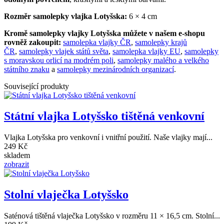
Rozměr samolepky vlajka Lotyšska:
6 × 4 cm
Kromě samolepky vlajky Lotyšska můžete v našem e-shopu
rovněž zakoupit:
samolepka vlajky ČR
,
samolepky krajů
ČR
,
samolepky vlajek států světa
,
s
amolepka vlajky EU
,
samolepky
s moravskou orlicí na modrém poli
,
samolepky malého a velkého
státního znaku
a
samolepky mezinárodních organizací
.
Související produkty
Státní vlajka Lotyšsko tištěná venkovní
Vlajka Lotyšska pro venkovní i vnitřní použití. Naše vlajky mají...
249 Kč
skladem
zobrazit
Stolní vlaječka Lotyšsko
Saténová tištěná vlaječka Lotyšsko v rozměru 11 × 16,5 cm. Stolní...