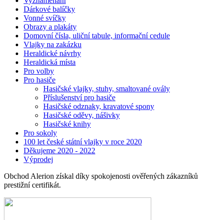
Vyznamenání
Dárkové balíčky
Vonné svíčky
Obrazy a plakáty
Domovní čísla, uliční tabule, informační cedule
Vlajky na zakázku
Heraldické návrhy
Heraldická místa
Pro volby
Pro hasiče
Hasičské vlajky, stuhy, smaltované ovály
Příslušenství pro hasiče
Hasičské odznaky, kravatové spony
Hasičské oděvy, nášivky
Hasičské knihy
Pro sokoly
100 let české státní vlajky v roce 2020
Děkujeme 2020 - 2022
Výprodej
Obchod Alerion získal díky spokojenosti ověřených zákazníků
prestižní certifikát.