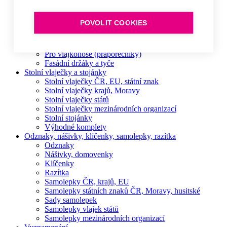
Smaltované ovály
Šňůry a trikolóry
POVOLIT COOKIES
Držáky a tyče, žerdě a stojany
Žerdě a stojany - vyšívané vlajky, prapory
Žerdě a stojany - tištěné vlajky, prapory
Pro vlajkonoše (praporečníky)
Fasádní držáky a tyče
Stolní vlaječky a stojánky
Stolní vlaječky ČR, EU, státní znak
Stolní vlaječky krajů, Moravy
Stolní vlaječky států
Stolní vlaječky mezinárodních organizací
Stolní stojánky
Výhodné komplety
Odznaky, nášivky, klíčenky, samolepky, razítka
Odznaky
Nášivky, domovenky
Klíčenky
Razítka
Samolepky ČR, krajů, EU
Samolepky státních znaků ČR, Moravy, husitské
Sady samolepek
Samolepky vlajek států
Samolepky mezinárodních organizací