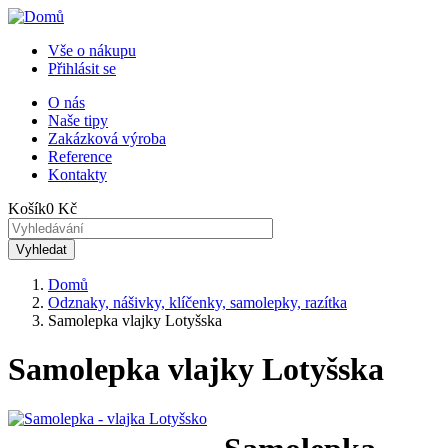
Přejít
k
Vše o nákupu
hlavnímu
Přihlásit se
Menu
obsahu
uživatelského
O nás
Naše tipy
Horní
účtu
Zakázková výroba
menu
Reference
Kontakty
Košík
0 Kč
Domů
Odznaky, nášivky, klíčenky, samolepky, razítka
Drobečková
Samolepka vlajky Lotyšska
navigace
Samolepka vlajky Lotyšska