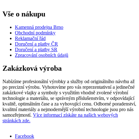
Vše o nákupu
Kamenná prodejna Brno
Obchodní podmínky
Reklamační řád
Doručení a platby ČR
Doručení a platby SR
Zpracování osobních údajů
Zakázková výroba
Nabízíme profesionální výrobky a služby od originálního návrhu až
po precizní výrobu. Vyhotovíme pro vás reprezentativní a jedinečné
zakázkové vlajky a symboly s využitím vhodně zvolené výrobní
technologie a materiálu, se správným příslušenstvím, v odpovídající
kvalitě, optimálním čase a za vyhovující cenu. Odborné poradenství,
kvalitní materiály a nejmodernější výrobní technologie jsou pro nás
samozřejmostí.
Více informací získáte na našich webových
stránkách zde.
Facebook