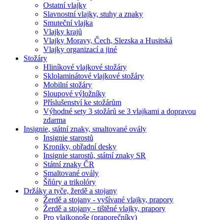
Ostatní vlajky
Slavnostní vlajky, stuhy a znaky
Smuteční vlajka
Vlajky krajů
Vlajky Moravy, Čech, Slezska a Husitská
Vlajky organizací a jiné
Stožáry
Hliníkové vlajkové stožáry
Sklolaminátové vlajkové stožáry
Mobilní stožáry
Sloupové výložníky
Příslušenství ke stožárům
Výhodné sety 3 stožárů se 3 vlajkami a dopravou
zdarma
Insignie, státní znaky, smaltované ovály
Insignie starostů
Kroniky, obřadní desky
Insignie starostů, státní znaky SR
Státní znaky ČR
Smaltované ovály
Šňůry a trikolóry
Držáky a tyče, žerdě a stojany
Žerdě a stojany - vyšívané vlajky, prapory
Žerdě a stojany - tištěné vlajky, prapory
Pro vlajkonoše (praporečníky)