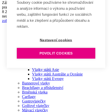
Soubory cookie používáme ke shromažďování
Základní žerď je vhodná ke všem slavnostním vyšívaným
praporům...
a analýze informací o výkonu a používání
8 290 Kč
webu, zajištění fungování funkcí ze sociálních
nedostupné
médií a ke zlepšení a přizpůsobení obsahu a
zobrazit
reklam.
Vlajky
Státní vlajka ČR
Hlavní
Vlajka SR
Nastavení cookies
navigace
Vlajka EU
Vlajka Ukrajiny
Komplety vlajek
POVOLIT COOKIES
Vlajky států
Vlajky států Afriky
Vlajky států Ameriky
Vlajky států Asie
Vlajky států Austrálie a Oceánie
Vlajky států Evropy
Bannerové vlajky
Beachflagy a příslušenství
Brněnská vlajka
Carflagy
Gastrovlaječky
Golfové vlaječky
Mávací vlaječky