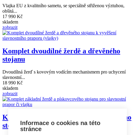
Vlajka EU z kvalitního sametu, se speciálně střiženou výztuhou,
obšitá...
17 990 Kč
skladem
zobrazit
Komplet dvoudílné žerdě a dřevěného
stojanu
Dvoudílná žerď s kovovým vodícím mechanismem pro uchycení
slavnostní...
18 990 Kč
skladem
zobrazit
Komplet jednodílné žerdě a pískovcového
Informace o cookies na této
stojanu
stránce