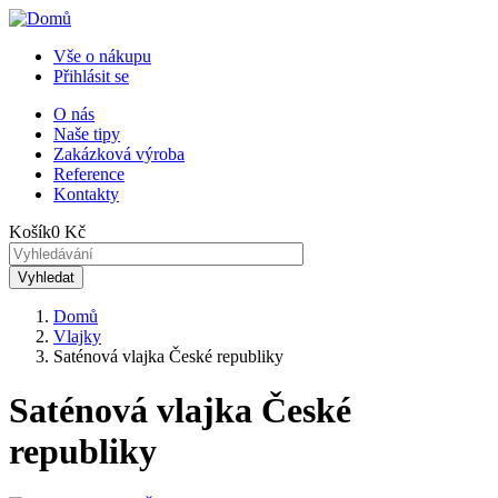
Přejít
k
Vše o nákupu
hlavnímu
Přihlásit se
Menu
obsahu
uživatelského
O nás
Naše tipy
Horní
účtu
Zakázková výroba
menu
Reference
Kontakty
Košík
0 Kč
Domů
Vlajky
Drobečková
Saténová vlajka České republiky
navigace
Saténová vlajka České
republiky