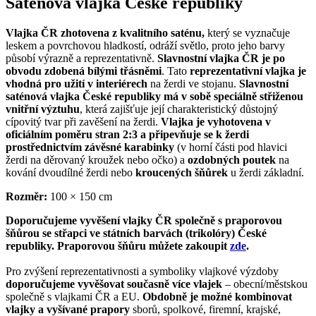
Saténová vlajka České republiky
Vlajka ČR zhotovena z kvalitního saténu,
který se vyznačuje
leskem a povrchovou hladkostí, odráží světlo, proto jeho barvy
působí výrazně a reprezentativně.
Slavnostní vlajka ČR je po
obvodu zdobená bílými třásněmi
. Tato
reprezentativní vlajka je
vhodná pro užití v interiérech
na žerdi ve stojanu.
Slavnostní
saténová vlajka České republiky má v sobě speciálně střiženou
vnitřní výztuhu
, která zajišťuje její charakteristický důstojný
cípovitý tvar při zavěšení na žerdi.
Vlajka je vyhotovena v
oficiálním poměru stran 2:3 a připevňuje se k žerdi
prostřednictvím závěsné karabinky
(v horní části pod hlavici
žerdi na děrovaný kroužek nebo očko) a
ozdobných poutek
na
kování dvoudílné žerdi nebo
kroucených šňůrek
u žerdi základní.
Rozměr:
100 × 150 cm
Doporučujeme vyvěšení vlajky ČR společně s praporovou
šňůrou se střapci ve státních barvách (trikolóry) České
republiky. Praporovou šňůru můžete zakoupit
zde
.
Pro zvýšení reprezentativnosti a symboliky vlajkové výzdoby
doporučujeme vyvěšovat současně více vlajek
– obecní/městskou
společně s vlajkami ČR a EU.
Obdobně je možné kombinovat
vlajky a vyšívané prapory
sborů, spolkové, firemní, krajské,