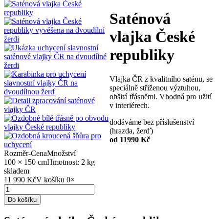
Saténová
vlajka České
republiky
Vlajka ČR z kvalitního saténu, se
speciálně střiženou výztuhou,
obšitá třásněmi. Vhodná pro užití
v interiérech.
dodáváme bez příslušenství
(hrazda, žerď)
od 11990 Kč
Rozměr
-
Cena
Množství
100 × 150 cm
Hmotnost: 2 kg
skladem
11 990 Kč
V košíku
0
×
Do košíku