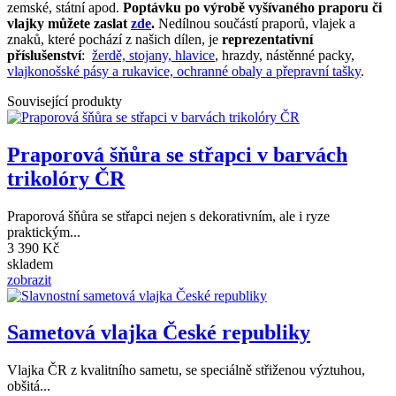
zemské, státní apod.
Poptávku po výrobě vyšívaného praporu či
vlajky můžete zaslat
zde
.
Nedílnou součástí praporů, vlajek a
znaků, které pochází z našich dílen, je
reprezentativní
příslušenství
:
žerdě, stojany, hlavice
, hrazdy, nástěnné packy,
vlajkonošské pásy a rukavice, ochranné obaly a přepravní tašky
.
Související produkty
Praporová šňůra se střapci v barvách
trikolóry ČR
Praporová šňůra se střapci nejen s dekorativním, ale i ryze
praktickým...
3 390 Kč
skladem
zobrazit
Sametová vlajka České republiky
Vlajka ČR z kvalitního sametu, se speciálně střiženou výztuhou,
obšitá...