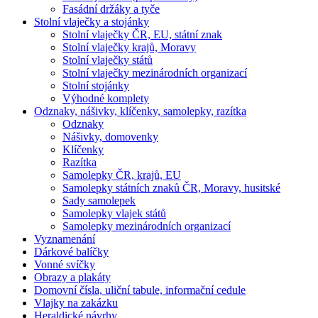
Fasádní držáky a tyče
Stolní vlaječky a stojánky
Stolní vlaječky ČR, EU, státní znak
Stolní vlaječky krajů, Moravy
Stolní vlaječky států
Stolní vlaječky mezinárodních organizací
Stolní stojánky
Výhodné komplety
Odznaky, nášivky, klíčenky, samolepky, razítka
Odznaky
Nášivky, domovenky
Klíčenky
Razítka
Samolepky ČR, krajů, EU
Samolepky státních znaků ČR, Moravy, husitské
Sady samolepek
Samolepky vlajek států
Samolepky mezinárodních organizací
Vyznamenání
Dárkové balíčky
Vonné svíčky
Obrazy a plakáty
Domovní čísla, uliční tabule, informační cedule
Vlajky na zakázku
Heraldické návrhy