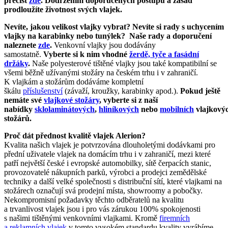
přečíst
zde
. Dodržením doporučených postupů a zásad
prodloužíte životnost svých vlajek.
Nevíte, jakou velikost vlajky vybrat? Nevíte si rady s uchycením
vlajky na karabinky nebo tunýlek?
Naše rady a doporučení
naleznete
zde
.
Venkovní vlajky jsou dodávány
samostatně.
Vyberte si k nim vhodné
žerdě, tyče a fasádní
držáky
.
Naše polyesterové tištěné vlajky jsou také kompatibilní se
všemi běžně užívanými stožáry na českém trhu i v zahraničí.
K vlajkám a stožárům dodáváme kompletní
škálu
příslušenství
(závaží, kroužky, karabinky apod.).
Pokud ještě
nemáte své
vlajkové stožáry
, vyberte si z naší
nabídky
sklolaminátových
,
hliníkových
nebo
mobilních
vlajkový
stožárů.
Proč dát přednost kvalitě vlajek Alerion?
Kvalita našich vlajek je potvrzována dlouholetými dodávkami pro
přední uživatele vlajek na domácím trhu i v zahraničí, mezi které
patří největší české i evropské automobilky, sítě čerpacích stanic,
provozovatelé nákupních parků, výrobci a prodejci zemědělské
techniky a další velké společnosti s distribuční sítí, které vlajkami na
stožárech označují svá prodejní místa, showroomy a pobočky.
Nekompromisní požadavky těchto odběratelů na kvalitu
a trvanlivost vlajek jsou i pro vás zárukou 100% spokojenosti
s našimi tištěnými venkovními vlajkami. Kromě
firemních
a reklamních vlajek
v tomto vysokém standardu kvality vyrábíme