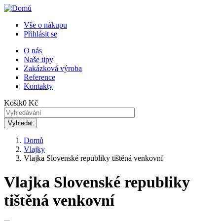
Přejít
k
Vše o nákupu
hlavnímu
Přihlásit se
Menu
obsahu
uživatelského
O nás
Naše tipy
Horní
účtu
Zakázková výroba
menu
Reference
Kontakty
Košík
0 Kč
Domů
Vlajky
Drobečková
Vlajka Slovenské republiky tištěná venkovní
navigace
Vlajka Slovenské republiky
tištěná venkovní