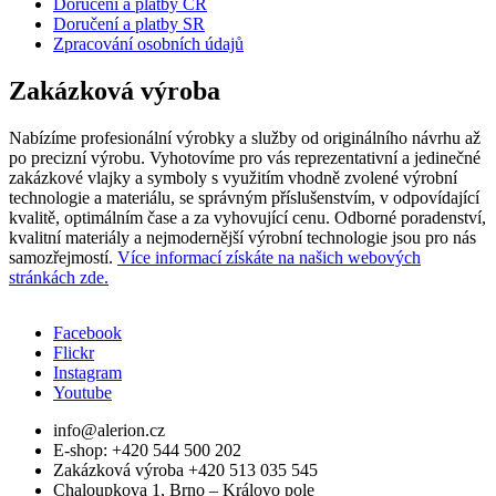
Doručení a platby ČR
Doručení a platby SR
Zpracování osobních údajů
Zakázková výroba
Nabízíme profesionální výrobky a služby od originálního návrhu až
po precizní výrobu. Vyhotovíme pro vás reprezentativní a jedinečné
zakázkové vlajky a symboly s využitím vhodně zvolené výrobní
technologie a materiálu, se správným příslušenstvím, v odpovídající
kvalitě, optimálním čase a za vyhovující cenu. Odborné poradenství,
kvalitní materiály a nejmodernější výrobní technologie jsou pro nás
samozřejmostí.
Více informací získáte na našich webových
stránkách zde.
Facebook
Flickr
Sociální
Instagram
sítě
Youtube
info@alerion.cz
E-shop: +420 544 500 202
Zakázková výroba +420 513 035 545
Chaloupkova 1, Brno – Královo pole