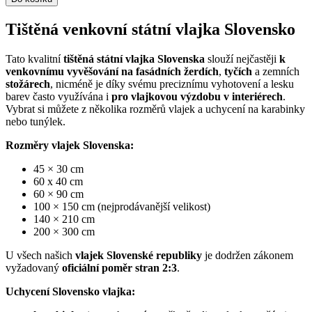
Tištěná venkovní státní vlajka Slovensko
Tato kvalitní
tištěná státní vlajka Slovenska
slouží nejčastěji
k
venkovnímu vyvěšování na fasádních žerdích
,
tyčích
a zemních
stožárech
, nicméně je díky svému preciznímu vyhotovení a lesku
barev často využívána i
pro vlajkovou výzdobu v interiérech
.
Vybrat si můžete z několika rozměrů vlajek a uchycení na karabinky
nebo tunýlek.
Rozměry vlajek Slovenska:
45 × 30 cm
60 x 40 cm
60 × 90 cm
100 × 150 cm (nejprodávanější velikost)
140 × 210 cm
200 × 300 cm
U všech našich
vlajek Slovenské republiky
je dodržen zákonem
vyžadovaný
oficiální poměr stran 2:3
.
Uchycení Slovensko vlajka: