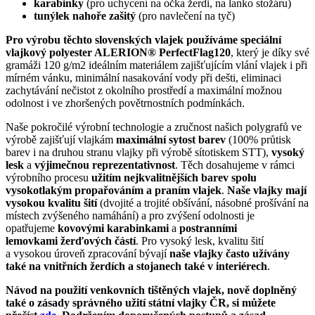
karabinky
(pro uchycení na očka žerdi, na lanko stožáru)
tunýlek nahoře zašitý
(pro navlečení na tyč)
Pro výrobu těchto slovenských vlajek používáme speciální
vlajkový polyester ALERION® PerfectFlag120
, který je díky své
gramáži 120 g/m2 ideálním materiálem zajišťujícím vlání vlajek i při
mírném vánku, minimální nasakování vody při dešti, eliminaci
zachytávání nečistot z okolního prostředí a maximální možnou
odolnost i ve zhoršených povětrnostních podmínkách.
Naše pokročilé výrobní technologie a zručnost našich polygrafů ve
výrobě zajišťují vlajkám
maximální sytost barev
(100% průtisk
barev i na druhou stranu vlajky při výrobě sítotiskem STT),
vysoký
lesk
a
výjimečnou reprezentativnost
. Těch dosahujeme v rámci
výrobního procesu
užitím nejkvalitnějších barev spolu
vysokotlakým propařováním a praním vlajek
.
Naše vlajky mají
vysokou kvalitu šití
(dvojité a trojité obšívání, násobné prošívání na
místech zvýšeného namáhání) a pro zvýšení odolnosti je
opatřujeme
kovovými karabinkami
a
postranními
lemovkami
žerďových částí
. Pro vysoký lesk, kvalitu šití
a vysokou úroveň zpracování bývají
naše vlajky často užívány
také na vnitřních žerdích a stojanech také v interiérech
.
Návod na použití venkovních tištěných vlajek, nově doplněný
také o zásady správného užití státní vlajky ČR, si můžete