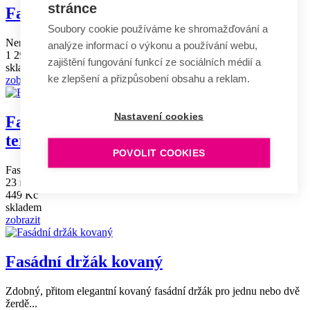
stránce
Fasádní držák vlajek nerezový základní
Soubory cookie používáme ke shromažďování a
Nerezový fasádní držák vlajek pro 1, 2 nebo 3 žerdě, vhodný pro...
analýze informací o výkonu a používání webu,
1 290 Kč
zajištění fungování funkcí ze sociálních médií a
skladem
ke zlepšení a přizpůsobení obsahu a reklam.
zobrazit
Nastavení cookies
Fasádní držák vlajek s diamantovým
terčem
POVOLIT COOKIES
Fasádní držák vhodný k venkovním žerdím a tyčím s průměrem do
23 mm...
449 Kč
skladem
zobrazit
Fasádní držák kovaný
Zdobný, přitom elegantní kovaný fasádní držák pro jednu nebo dvě
žerdě...