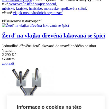
také
venkovní tištěné vlajky obecní,
městské
,
krajské
,
hasičské
,
moravské
,
spolkové
a
státní
,
včetně
vlajek mezinárodních organizací
.
Příslušenství k dokoupení
Žerď na vlajku dřevěná lakovaná se špicí
Jednodílná dřevěná žerď lakovaná do tmavě hnědého odstínu.
Vrchol...
2 290 Kč
skladem
zobrazit
Informace o cookies na této