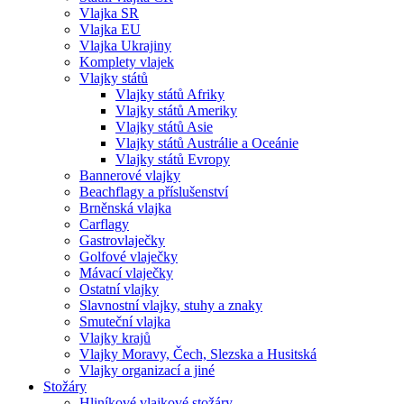
Hlavní
Vlajka SR
navigace
Vlajka EU
Vlajka Ukrajiny
Komplety vlajek
Vlajky států
Vlajky států Afriky
Vlajky států Ameriky
Vlajky států Asie
Vlajky států Austrálie a Oceánie
Vlajky států Evropy
Bannerové vlajky
Beachflagy a příslušenství
Brněnská vlajka
Carflagy
Gastrovlaječky
Golfové vlaječky
Mávací vlaječky
Ostatní vlajky
Slavnostní vlajky, stuhy a znaky
Smuteční vlajka
Vlajky krajů
Vlajky Moravy, Čech, Slezska a Husitská
Vlajky organizací a jiné
Stožáry
Hliníkové vlajkové stožáry