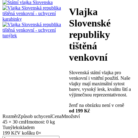
Vlajka
Slovenské
republiky
tištěná
venkovní
Slovenská státní vlajka pro
venkovní i vnitřní použití. Naše
vlajky mají maximální sytost
barev, vysoký lesk, kvalitu šití a
výjimečnou reprezentativnost.
žerď na obrázku není v ceně
od 199 Kč
Rozměr
Způsob uchycení
Cena
Množství
45 × 30 cm
Hmotnost: 0 kg
Tunýlek
skladem
199 Kč
V košíku
0
×