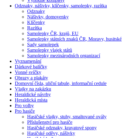
Výhodné komplety
Odznaky, nášivky, klíčenky, samolepky, razítka
Odznaky
Nášivky, domovenky
Klíčenky
Razítka
Samolepky ČR, krajů, EU
Samolepky státních znaků ČR, Moravy, husitské
Sady samolepek
Samolepky vlajek států
Samolepky mezinárodních organizací
Vyznamenání
Dárkové balíčky
Vonné svíčky
Obrazy a plakáty
Domovní čísla, uliční tabule, informační cedule
Vlajky na zakázku
Heraldické návrhy
Heraldická místa
Pro volby
Pro hasiče
Hasičské vlajky, stuhy, smaltované ovály
Příslušenství pro hasiče
Hasičské odznaky, kravatové spony
Hasičské oděvy, nášivky