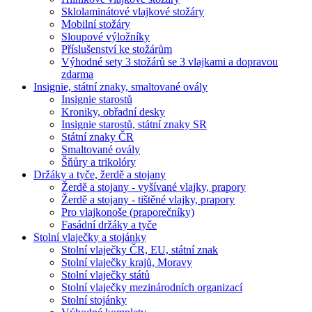
Sklolaminátové vlajkové stožáry
Mobilní stožáry
Sloupové výložníky
Příslušenství ke stožárům
Výhodné sety 3 stožárů se 3 vlajkami a dopravou
zdarma
Insignie, státní znaky, smaltované ovály
Insignie starostů
Kroniky, obřadní desky
Insignie starostů, státní znaky SR
Státní znaky ČR
Smaltované ovály
Šňůry a trikolóry
Držáky a tyče, žerdě a stojany
Žerdě a stojany - vyšívané vlajky, prapory
Žerdě a stojany - tištěné vlajky, prapory
Pro vlajkonoše (praporečníky)
Fasádní držáky a tyče
Stolní vlaječky a stojánky
Stolní vlaječky ČR, EU, státní znak
Stolní vlaječky krajů, Moravy
Stolní vlaječky států
Stolní vlaječky mezinárodních organizací
Stolní stojánky