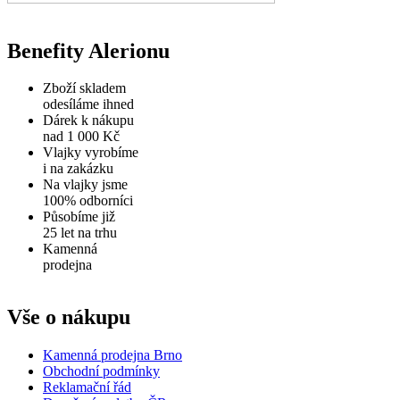
Benefity Alerionu
Zboží skladem
odesíláme ihned
Dárek k nákupu
nad 1 000 Kč
Vlajky vyrobíme
i na zakázku
Na vlajky jsme
100% odborníci
Působíme již
25 let na trhu
Kamenná
prodejna
Vše o nákupu
Kamenná prodejna Brno
Obchodní podmínky
Reklamační řád