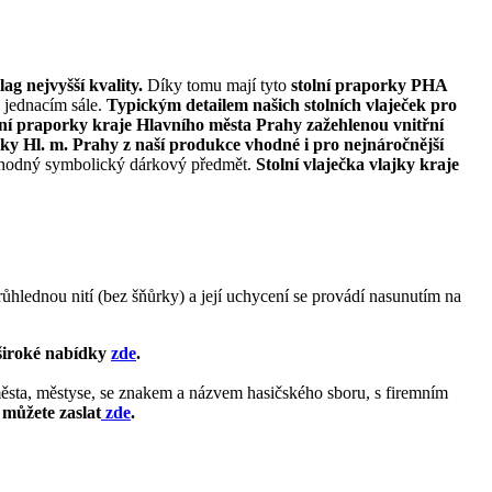
g nejvyšší kvality.
Díky tomu mají tyto
stolní praporky PHA
i jednacím sále.
Typickým detailem našich stolních vlaječek pro
lní praporky kraje Hlavního města Prahy zažehlenou vnitřní
ečky Hl. m. Prahy z naší produkce vhodné i pro nejnáročnější
ko vhodný symbolický dárkový předmět.
Stolní vlaječka vlajky kraje
růhlednou nití (bez šňůrky) a její uchycení se provádí nasunutím na
 široké nabídky
zde
.
ěsta, městyse, se znakem a názvem hasičského sboru, s firemním
 můžete zaslat
zde
.