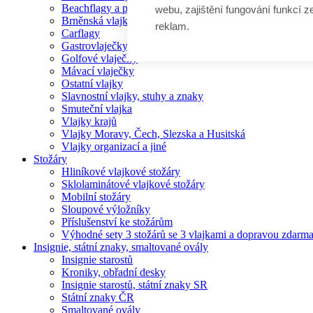
Beachflagy a příslušenství
webu, zajištění fungování funkcí z
Brněnská vlajka
reklam.
Carflagy
Gastrovlaječky
Golfové vlaječky
Mávací vlaječky
Ostatní vlajky
Slavnostní vlajky, stuhy a znaky
Smuteční vlajka
Vlajky krajů
Vlajky Moravy, Čech, Slezska a Husitská
Vlajky organizací a jiné
Stožáry
Hliníkové vlajkové stožáry
Sklolaminátové vlajkové stožáry
Mobilní stožáry
Sloupové výložníky
Příslušenství ke stožárům
Výhodné sety 3 stožárů se 3 vlajkami a dopravou zdarm
Insignie, státní znaky, smaltované ovály
Insignie starostů
Kroniky, obřadní desky
Insignie starostů, státní znaky SR
Státní znaky ČR
Smaltované ovály