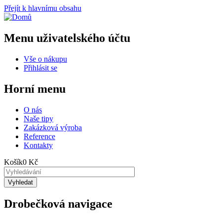
Přejít k hlavnímu obsahu
Menu uživatelského účtu
Vše o nákupu
Přihlásit se
Horní menu
O nás
Naše tipy
Zakázková výroba
Reference
Kontakty
Košík
0 Kč
Drobečková navigace