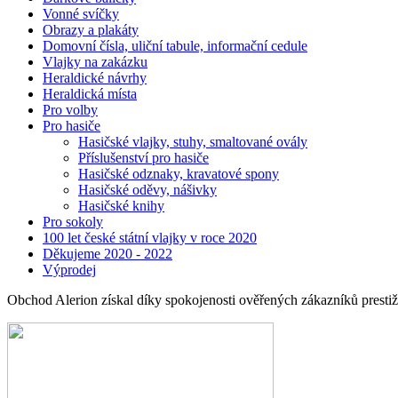
Vonné svíčky
Obrazy a plakáty
Domovní čísla, uliční tabule, informační cedule
Vlajky na zakázku
Heraldické návrhy
Heraldická místa
Pro volby
Pro hasiče
Hasičské vlajky, stuhy, smaltované ovály
Příslušenství pro hasiče
Hasičské odznaky, kravatové spony
Hasičské oděvy, nášivky
Hasičské knihy
Pro sokoly
100 let české státní vlajky v roce 2020
Děkujeme 2020 - 2022
Výprodej
Obchod Alerion získal díky spokojenosti ověřených zákazníků prestižní