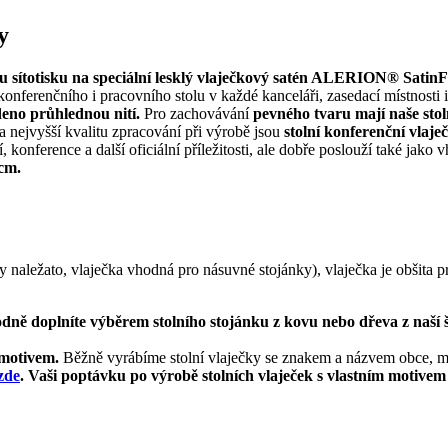
y
u sítotisku na speciální lesklý vlaječkový satén ALERION® SatinFla
onferenčního i pracovního stolu v každé kanceláři, zasedací místnosti 
deno průhlednou nití.
Pro zachovávání
pevného tvaru mají naše
sto
a nejvyšší kvalitu zpracování při výrobě jsou
stolní konferenční vlaj
, konference a další oficiální příležitosti, ale dobře poslouží také ja
 cm.
dy naležato, vlaječka vhodná pro násuvné stojánky), vlaječka je obšita p
dně doplníte výběrem stolního stojánku z kovu nebo dřeva z naší
 motivem.
Běžně vyrábíme stolní vlaječky se znakem a názvem obce, m
zde
. Vaši poptávku po výrobě stolních vlaječek s vlastním motivem