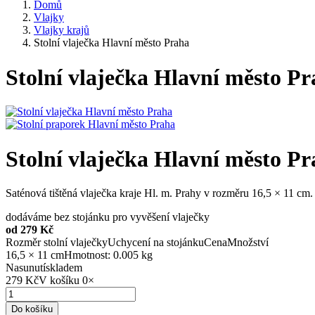
Domů
Vlajky
Vlajky krajů
Stolní vlaječka Hlavní město Praha
Stolní vlaječka Hlavní město P
Stolní vlaječka Hlavní město P
Saténová tištěná vlaječka kraje Hl. m. Prahy v rozměru 16,5 × 11 cm
dodáváme bez stojánku pro vyvěšení vlaječky
od 279 Kč
Rozměr stolní vlaječky
Uchycení na stojánku
Cena
Množství
16,5 × 11 cm
Hmotnost: 0.005 kg
Nasunutí
skladem
279 Kč
V košíku
0
×
Do košíku