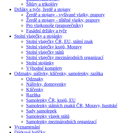
Šňůry a trikolóry
Držáky a tyče, žerdě a stojany
Žerdě a stojany - vyšívané vlajky, prapory
Žerdě a stojany - tištěné vlajky, prapory
Pro vlajkonoše (praporečníky)
Fasádní držáky a tyče
Stolní vlaječky a stojánky
Stolní vlaječky ČR, EU, státní znak
Stolní vlaječky krajů, Moravy
Stolní vlaječky států
Stolní vlaječky mezinárodních organizací
Stolní stojánky
Výhodné komplety
Odznaky, nášivky, klíčenky, samolepky, razítka
Odznaky
Nášivky, domovenky
Klíčenky
Razítka
Samolepky ČR, krajů, EU
Samolepky státních znaků ČR, Moravy, husitské
Sady samolepek
Samolepky vlajek států
Samolepky mezinárodních organizací
Vyznamenání
Dárkové balíčky