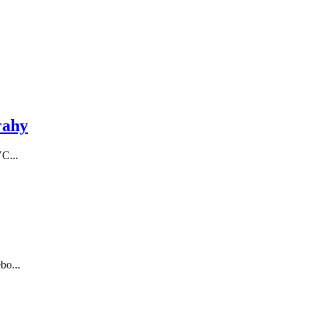
rahy
C...
bo...