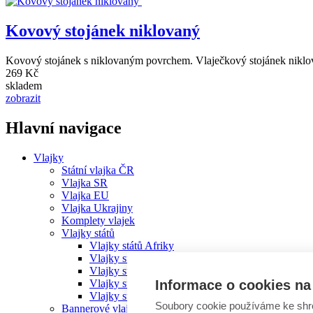
Kovový stojánek niklovaný
Kovový stojánek s niklovaným povrchem. Vlaječkový stojánek niklov
269 Kč
skladem
zobrazit
Hlavní navigace
Vlajky
Státní vlajka ČR
Vlajka SR
Vlajka EU
Vlajka Ukrajiny
Komplety vlajek
Vlajky států
Vlajky států Afriky
Vlajky států Ameriky
Vlajky států Asie
Informace o cookies na 
Vlajky států Austrálie a Oceánie
Vlajky států Evropy
Soubory cookie používáme ke shr
Bannerové vlajky