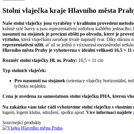
Stolní vlaječka kraje Hlavního města Prah
Naše stolní vlaječky jsou vyráběny v kvalitním provedení metodo
krásné syté barvy a jsou reprezentativní ozdobou každého jednacího, k
nasunutí na stojánek je precizní obšití po obvodu, které je prove
výztuhu
, která vlaječkám zaručuje trvale napnutý tvar. Díky důrazu n
reprezentativní užití
, ať už se jedná o významná mezinárodní setkání
Hlavního města Prahy je vyhotovena v ideální velikosti 16,5 × 11
Rozměr stolní vlaječky Hl. m. Prahy:
16,5 × 11 cm
Typ stolních vlaječek:
Pro nasunutí na stojánek
(orientace vlaječky horizontální, te
tyčinku stojánku.
Cena je uvedena za samostatnou stolní vlaječku PHA, kterou vho
Na zakázku vám také rádi vyhotovíme stolní vlaječku s vlastním
logem, logem klubu, sdružení, spolku apod.
Více informací najdete
Související produkty