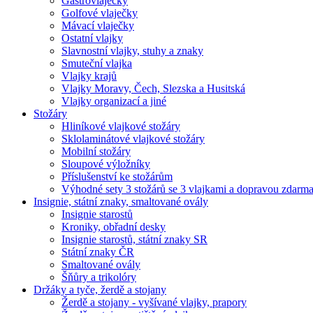
Gastrovlaječky
Golfové vlaječky
Mávací vlaječky
Ostatní vlajky
Slavnostní vlajky, stuhy a znaky
Smuteční vlajka
Vlajky krajů
Vlajky Moravy, Čech, Slezska a Husitská
Vlajky organizací a jiné
Stožáry
Hliníkové vlajkové stožáry
Sklolaminátové vlajkové stožáry
Mobilní stožáry
Sloupové výložníky
Příslušenství ke stožárům
Výhodné sety 3 stožárů se 3 vlajkami a dopravou zdarm
Insignie, státní znaky, smaltované ovály
Insignie starostů
Kroniky, obřadní desky
Insignie starostů, státní znaky SR
Státní znaky ČR
Smaltované ovály
Šňůry a trikolóry
Držáky a tyče, žerdě a stojany
Žerdě a stojany - vyšívané vlajky, prapory