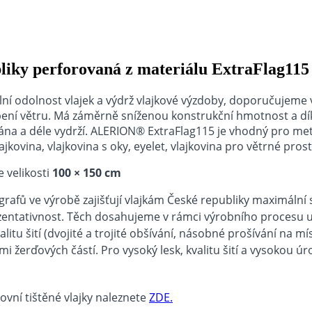
bliky perforovaná z materiálu ExtraFlag115
ální odolnost vlajek a výdrž vlajkové výzdoby, doporučujem
obení větru. Má záměrně sníženou konstrukční hmotnost a dí
na a déle vydrží. ALERION® ExtraFlag115 je vhodný pro meto
ovina, vlajkovina s oky, eyelet, vlajkovina pro větrné pros
 velikosti
100 × 150 cm
rafů ve výrobě zajišťují vlajkám České republiky maximální 
ezentativnost. Těch dosahujeme v rámci výrobního procesu u
litu šití (dvojité a trojité obšívání, násobné prošívání na 
erďových částí. Pro vysoký lesk, kvalitu šití a vysokou úro
ovní tištěné vlajky naleznete
ZDE.