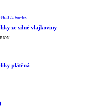
liky ze silné vlajkoviny
ERION...
liky plátěná
)