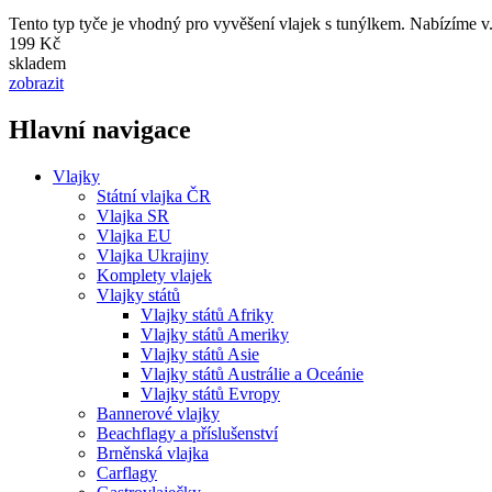
Tento typ tyče je vhodný pro vyvěšení vlajek s tunýlkem. Nabízíme v.
199 Kč
skladem
zobrazit
Hlavní navigace
Vlajky
Státní vlajka ČR
Vlajka SR
Vlajka EU
Vlajka Ukrajiny
Komplety vlajek
Vlajky států
Vlajky států Afriky
Vlajky států Ameriky
Vlajky států Asie
Vlajky států Austrálie a Oceánie
Vlajky států Evropy
Bannerové vlajky
Beachflagy a příslušenství
Brněnská vlajka
Carflagy