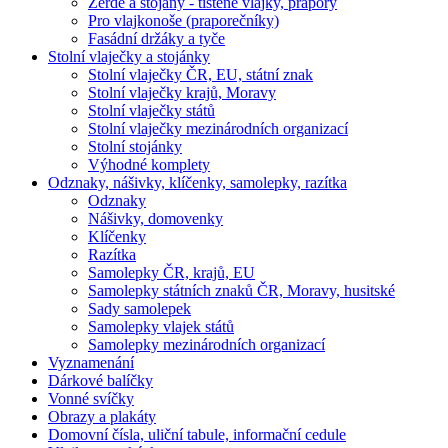
Žerdě a stojany - tištěné vlajky, prapory
Pro vlajkonoše (praporečníky)
Fasádní držáky a tyče
Stolní vlaječky a stojánky
Stolní vlaječky ČR, EU, státní znak
Stolní vlaječky krajů, Moravy
Stolní vlaječky států
Stolní vlaječky mezinárodních organizací
Stolní stojánky
Výhodné komplety
Odznaky, nášivky, klíčenky, samolepky, razítka
Odznaky
Nášivky, domovenky
Klíčenky
Razítka
Samolepky ČR, krajů, EU
Samolepky státních znaků ČR, Moravy, husitské
Sady samolepek
Samolepky vlajek států
Samolepky mezinárodních organizací
Vyznamenání
Dárkové balíčky
Vonné svíčky
Obrazy a plakáty
Domovní čísla, uliční tabule, informační cedule