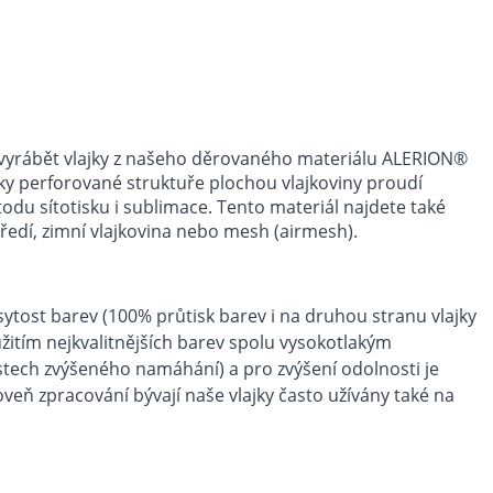
e vyrábět vlajky z našeho děrovaného materiálu ALERION®
ky perforované struktuře plochou vlajkoviny proudí
du sítotisku i sublimace. Tento materiál najdete také
tředí, zimní vlajkovina nebo mesh (airmesh).
sytost barev (100% průtisk barev i na druhou stranu vlajky
žitím nejkvalitnějších barev spolu vysokotlakým
místech zvýšeného namáhání) a pro zvýšení odolnosti je
veň zpracování bývají naše vlajky často užívány také na