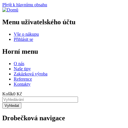
Přejít k hlavnímu obsahu
Menu uživatelského účtu
Vše o nákupu
Přihlásit se
Horní menu
O nás
Naše tipy
Zakázková výroba
Reference
Kontakty
Košík
0 Kč
Drobečková navigace