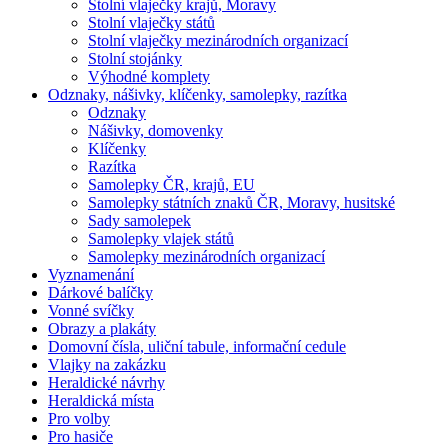
Stolní vlaječky krajů, Moravy
Stolní vlaječky států
Stolní vlaječky mezinárodních organizací
Stolní stojánky
Výhodné komplety
Odznaky, nášivky, klíčenky, samolepky, razítka
Odznaky
Nášivky, domovenky
Klíčenky
Razítka
Samolepky ČR, krajů, EU
Samolepky státních znaků ČR, Moravy, husitské
Sady samolepek
Samolepky vlajek států
Samolepky mezinárodních organizací
Vyznamenání
Dárkové balíčky
Vonné svíčky
Obrazy a plakáty
Domovní čísla, uliční tabule, informační cedule
Vlajky na zakázku
Heraldické návrhy
Heraldická místa
Pro volby
Pro hasiče