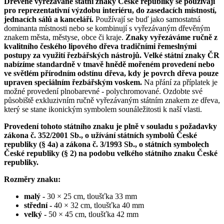
Dřevěné vyřezávané státní znaky České republiky se používají
pro reprezentativní výzdobu interiéru, do zasedacích místností,
jednacích sálů a kanceláří.
Používají se buď jako samostatná
dominanta místnosti nebo se kombinují s vyřezávaným dřevěným
znakem města, městyse, obce či kraje.
Znaky vyřezáváme ručně z
kvalitního českého lipového dřeva tradičními řemeslnými
postupy za využití řezbářských nástrojů.
Velké státní znaky ČR
nabízíme standardně v tmavě hnědě mořeném provedení nebo
ve světlém přírodním odstínu dřeva, kdy je povrch dřeva pouze
upraven speciálním řezbářským voskem.
Na přání za příplatek je
možné provedení plnobarevné - polychromované. Ozdobte své
působiště exkluzivním ručně vyřezávaným státním znakem ze dřeva,
který se stane ikonickým symbolem sounáležitosti k naší vlasti.
Provedení tohoto státního znaku je plně v souladu s požadavky
zákona č. 352/2001 Sb., o užívání státních symbolů České
republiky (§ 4a) a zákona č. 3/1993 Sb., o státních symbolech
České republiky (§ 2) na podobu velkého státního znaku České
republiky.
Rozměry znaku:
malý -
30 × 25 cm, tloušťka 33 mm
střední -
40 × 32 cm, tloušťka 40 mm
velký -
50 × 45 cm, tloušťka 42 mm