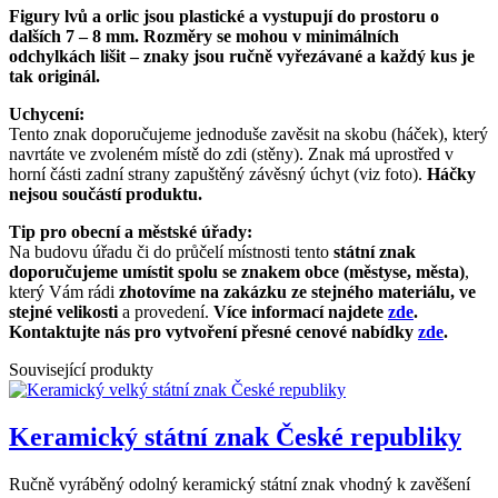
Figury lvů a orlic jsou plastické a vystupují do prostoru o
dalších 7 – 8 mm. Rozměry se mohou v minimálních
odchylkách lišit – znaky jsou ručně vyřezávané a každý kus je
tak originál.
Uchycení:
Tento znak doporučujeme jednoduše zavěsit na skobu (háček), který
navrtáte ve zvoleném místě do zdi (stěny). Znak má uprostřed v
horní části zadní strany zapuštěný závěsný úchyt (viz foto).
Háčky
nejsou součástí produktu.
Tip pro obecní a městské úřady:
Na budovu úřadu či do průčelí místnosti tento
státní znak
doporučujeme umístit spolu se znakem obce (městyse, města)
,
který Vám rádi
zhotovíme na zakázku ze stejného materiálu, ve
stejné velikosti
a provedení.
Více informací najdete
zde
.
Kontaktujte nás pro vytvoření přesné cenové nabídky
zde
.
Související produkty
Keramický státní znak České republiky
Ručně vyráběný odolný keramický státní znak vhodný k zavěšení