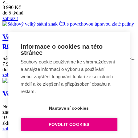
v...
8 990 Kč
do 5 týdnů
zobrazit
Velký státní znak ČR sádrový s
povrchovou úpravou zlaté patiny
Informace o cookies na této
stránce
Sádrový velký státní znak ČR v trojrozměrné provedení, vhodný k...
Soubory cookie používáme ke shromažďování
7 990 Kč
a analýze informací o výkonu a používání
do 5 týdnů
zobrazit
webu, zajištění fungování funkcí ze sociálních
médií a ke zlepšení a přizpůsobení obsahu a
reklam.
Velký státní znak ČR pískovcový
Nejoblíbenější trojrozměrné provedení velkého českého státního
Nastavení cookies
znaku...
9 990 Kč
skladem
POVOLIT COOKIES
zobrazit