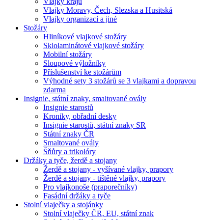
Vlajky krajů
Vlajky Moravy, Čech, Slezska a Husitská
Vlajky organizací a jiné
Stožáry
Hliníkové vlajkové stožáry
Sklolaminátové vlajkové stožáry
Mobilní stožáry
Sloupové výložníky
Příslušenství ke stožárům
Výhodné sety 3 stožárů se 3 vlajkami a dopravou
zdarma
Insignie, státní znaky, smaltované ovály
Insignie starostů
Kroniky, obřadní desky
Insignie starostů, státní znaky SR
Státní znaky ČR
Smaltované ovály
Šňůry a trikolóry
Držáky a tyče, žerdě a stojany
Žerdě a stojany - vyšívané vlajky, prapory
Žerdě a stojany - tištěné vlajky, prapory
Pro vlajkonoše (praporečníky)
Fasádní držáky a tyče
Stolní vlaječky a stojánky
Stolní vlaječky ČR, EU, státní znak