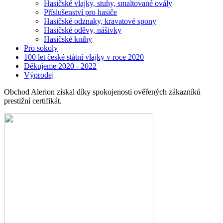
Hasičské vlajky, stuhy, smaltované ovály
Příslušenství pro hasiče
Hasičské odznaky, kravatové spony
Hasičské oděvy, nášivky
Hasičské knihy
Pro sokoly
100 let české státní vlajky v roce 2020
Děkujeme 2020 - 2022
Výprodej
Obchod Alerion získal díky spokojenosti ověřených zákazníků
prestižní certifikát.