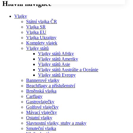
Hlavní navigace
Vlajky
Státní vlajka ČR
Vlajka SR
Vlajka EU
Vlajka Ukrajiny
Komplety vlajek
Vlajky států
Vlajky států Afriky
Vlajky států Ameriky
Vlajky států Asie
Vlajky států Austrálie a Oceánie
Vlajky států Evropy
Bannerové vlajky
Beachflagy a příslušenství
Brněnská vlajka
Carflagy
Gastrovlaječky
Golfové vlaječky
Mávací vlaječky
Ostatní vlajky
Slavnostní vlajky, stuhy a znaky
Smuteční vlajka