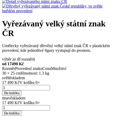
Vyřezávaný velký státní znak
ČR
Umělecky vyřezávaný dřevěný velký státní znak ČR v plastickém
provedení, kde jednotlivé figury vystupují do prostoru.
výběr ze tří rozměrů
od 17490 Kč
Rozměr
Provedení znaku
Cena
Množství
30 × 25 cm
Hmotnost: 1.3 kg
světlé
skladem
17 490 Kč
V košíku
0
×
Do košíku
tmavé
skladem
17 490 Kč
V košíku
0
×
Do košíku