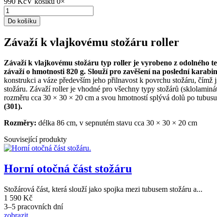
990 Kč
V košíku
0
×
Do košíku
Závaží k vlajkovému stožáru roller
Závaží k vlajkovému stožáru typ roller je vyrobeno z odolného 
závaží o hmotnosti 820 g. Slouží pro zavěšení na poslední karab
konstrukci a váze především jeho přilnavost k povrchu stožáru, čímž 
stožáru. Závaží roller je vhodné pro všechny typy stožárů (sklolamin
rozměru cca 30 × 30 × 20 cm a svou hmotností splývá dolů po tubusu s
(301).
Rozměry:
délka 86 cm, v sepnutém stavu cca 30 × 30 × 20 cm
Související produkty
Horní otočná část stožáru
Stožárová část, která slouží jako spojka mezi tubusem stožáru a...
1 590 Kč
3–5 pracovních dní
zobrazit