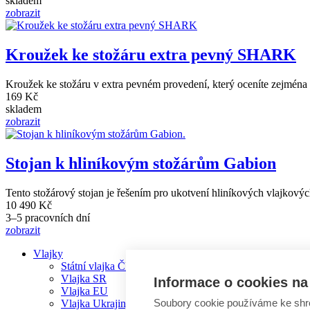
skladem
zobrazit
Kroužek ke stožáru extra pevný SHARK
Kroužek ke stožáru v extra pevném provedení, který oceníte zejména v
169 Kč
skladem
zobrazit
Stojan k hliníkovým stožárům Gabion
Tento stožárový stojan je řešením pro ukotvení hliníkových vlajkových
10 490 Kč
3–5 pracovních dní
zobrazit
Vlajky
Státní vlajka ČR
Hlavní
Vlajka SR
Informace o cookies na 
navigace
Vlajka EU
Soubory cookie používáme ke shr
Vlajka Ukrajiny