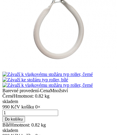
Barevné provedení
-
Cena
Množství
Černé
Hmotnost: 0.82 kg
skladem
990 Kč
V košíku
0
×
Do košíku
Bílé
Hmotnost: 0.82 kg
skladem