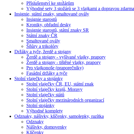
Příslušenství ke stožárům
Výhodné sety 3 stožárů se 3 vlajkami a dopravou zdarm
Insignie, státní znaky, smaltované ovály
Insignie starostů
Kroniky, obřadní desky
Insignie starostů, státní znaky SR
Státní znaky ČR
Smaltované ovály
Šňůry a trikolóry
Držáky a tyče, žerdě a stojany
Žerdě a stojany - vyšívané vlajky, prapory
Žerdě a stojany - tištěné vlajky, prapory
Pro vlajkonoše (praporečníky)
Fasádní držáky a tyče
Stolní vlaječky a stojánky
Stolní vlaječky ČR, EU, státní znak
Stolní vlaječky krajů, Moravy
Stolní vlaječky států
Stolní vlaječky mezinárodních organizací
Stolní stojánky
Výhodné komplety
Odznaky, nášivky, klíčenky, samolepky, razítka
Odznaky
Nášivky, domovenky
Klíčenky