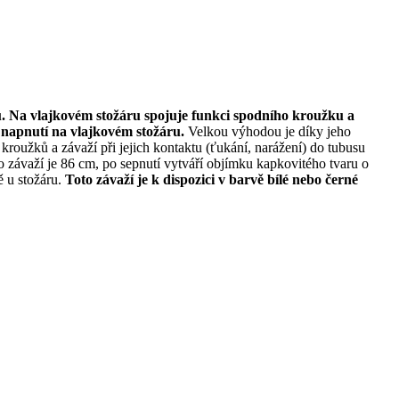
u. Na vlajkovém stožáru spojuje funkci spodního kroužku a
í napnutí na vlajkovém stožáru.
Velkou výhodou je díky jeho
roužků a závaží při jejich kontaktu (ťukání, narážení) do tubusu
o závaží je 86 cm, po sepnutí vytváří objímku kapkovitého tvaru o
ě u stožáru.
Toto závaží je k dispozici v barvě bílé nebo černé