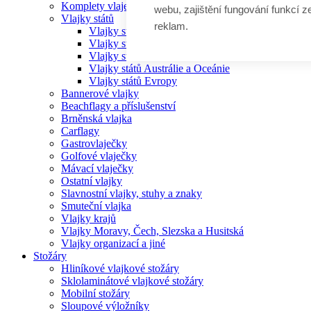
Komplety vlajek
webu, zajištění fungování funkcí z
Vlajky států
reklam.
Vlajky států Afriky
Vlajky států Ameriky
Vlajky států Asie
Vlajky států Austrálie a Oceánie
Vlajky států Evropy
Bannerové vlajky
Beachflagy a příslušenství
Brněnská vlajka
Carflagy
Gastrovlaječky
Golfové vlaječky
Mávací vlaječky
Ostatní vlajky
Slavnostní vlajky, stuhy a znaky
Smuteční vlajka
Vlajky krajů
Vlajky Moravy, Čech, Slezska a Husitská
Vlajky organizací a jiné
Stožáry
Hliníkové vlajkové stožáry
Sklolaminátové vlajkové stožáry
Mobilní stožáry
Sloupové výložníky