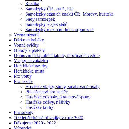
Razítka
Samolepky ČR, krajů, EU
Samolepky státních znaků ČR, Moravy, husitské
Sady samolepek
Samolepky vlajek států
Samolepky mezinárodních organizací
Vyznamenání
Dárkové balíčky
Vonné svíčky
Obrazy a plakáty
Domovní čísla, uliční tabule, informační cedule
Vlajky na zakázku
Heraldické návrhy
Heraldická místa
Pro volby
Pro hasiče
Hasičské vlajky, stuhy, smaltované ovály
Příslušenství pro hasiče
Hasičské odznaky, kravatové spony
Hasičské oděvy, nášivky
Hasičské knihy
Pro sokoly
100 let české státní vlajky v roce 2020
Děkujeme 2020 - 2022
Výprodej