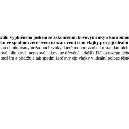
textilu vyplněného pískem se zakončením kovovými oky s karabino
inku ve spodním žerďovém (stožárovém) cípu vlajky pro její ideáln
jsou eliminovány nežádoucí zvuky, které mohou vznikat u standardních k
átové, hliníkové, nerezové, lakované dřevěné a další). Délka rozepnutéh
tožáru a přidržuje tak spodní žerďový cíp vlajky v ideální poloze těsn