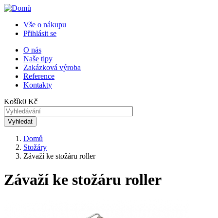
Přejít
k
Vše o nákupu
hlavnímu
Přihlásit se
Menu
obsahu
uživatelského
O nás
Naše tipy
Horní
účtu
Zakázková výroba
menu
Reference
Kontakty
Košík
0 Kč
Domů
Stožáry
Drobečková
Závaží ke stožáru roller
navigace
Závaží ke stožáru roller