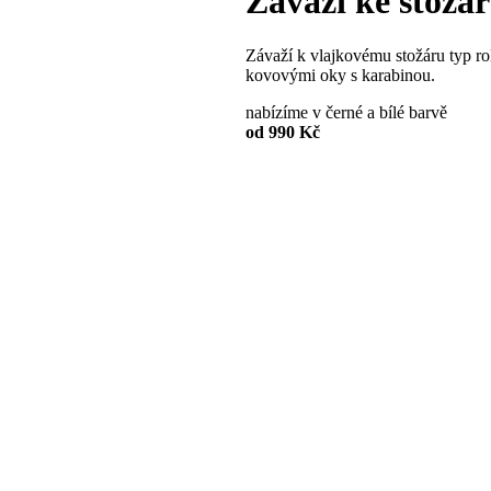
Závaží ke stožár
Závaží k vlajkovému stožáru typ ro
kovovými oky s karabinou.
nabízíme v černé a bílé barvě
od 990 Kč