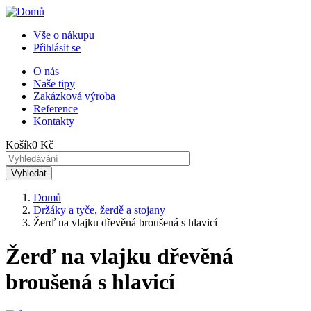
Přejít
k
Vše o nákupu
hlavnímu
Přihlásit se
Menu
obsahu
uživatelského
O nás
Naše tipy
Horní
účtu
Zakázková výroba
menu
Reference
Kontakty
Košík
0 Kč
Domů
Držáky a tyče, žerdě a stojany
Drobečková
Žerď na vlajku dřevěná broušená s hlavicí
navigace
Žerď na vlajku dřevěná
broušená s hlavicí