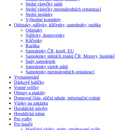
Stolní vlaječky států
Stolní vlaječky mezinárodních organizací
Stolní stojánky
Výhodné komplety
Odznaky, nášivky, klíčenky, samolepky, razítka
Odznaky
Nášivky, domovenky
Klíčenky
Razítka
Samolepky ČR, krajů, EU
Samolepky státních znaků ČR, Moravy, husitské
Sady samolepek
Samolepky vlajek států
Samolepky mezinárodních organizací
Vyznamenání
Dárkové balíčky
Vonné svíčky
Obrazy a plakáty
Domovní čísla, uliční tabule, informační cedule
Vlajky na zakázku
Heraldické návrhy
Heraldická místa
Pro volby
Pro hasiče
Hasičské vlajky, stuhy, smaltované ovály