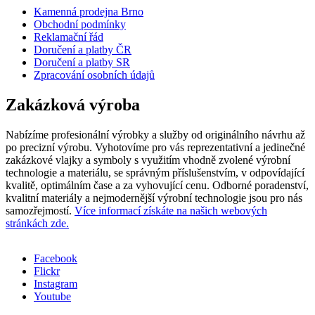
Kamenná prodejna Brno
Obchodní podmínky
Reklamační řád
Doručení a platby ČR
Doručení a platby SR
Zpracování osobních údajů
Zakázková výroba
Nabízíme profesionální výrobky a služby od originálního návrhu až
po precizní výrobu. Vyhotovíme pro vás reprezentativní a jedinečné
zakázkové vlajky a symboly s využitím vhodně zvolené výrobní
technologie a materiálu, se správným příslušenstvím, v odpovídající
kvalitě, optimálním čase a za vyhovující cenu. Odborné poradenství,
kvalitní materiály a nejmodernější výrobní technologie jsou pro nás
samozřejmostí.
Více informací získáte na našich webových
stránkách zde.
Facebook
Flickr
Sociální
Instagram
sítě
Youtube