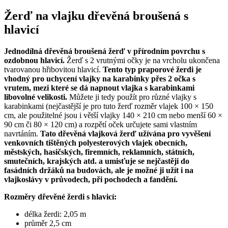
Žerď na vlajku dřevěná broušená s
hlavicí
Jednodílná dřevěná broušená žerď v přírodním povrchu s
ozdobnou hlavicí.
Žerď s 2 vrutnými očky je na vrcholu ukončena
tvarovanou hřibovitou hlavicí.
Tento typ praporové žerdi je
vhodný pro uchycení vlajky na karabinky přes 2 očka s
vrutem, mezi které se dá napnout vlajka s karabinkami
libovolné velikosti.
Můžete ji tedy použít pro různé vlajky s
karabinkami (nejčastější je pro tuto žerď rozměr vlajek 100 × 150
cm, ale použitelné jsou i větší vlajky 140 × 210 cm nebo menší 60 ×
90 cm či 80 × 120 cm) a rozpětí oček určujete sami vlastním
navrtáním.
Tato dřevěná vlajková žerď užívána pro vyvěšení
venkovních tištěných polyesterových vlajek obecních,
městských, hasičských, firemních, reklamních, státních,
smutečních, krajských atd. a umisťuje se nejčastěji do
fasádních držáků na budovách, ale je možné ji užít i na
vlajkoslávy v průvodech, při pochodech a fandění.
Rozměry dřevěné žerdi s hlavicí:
délka žerdi: 2,05 m
průměr 2,5 cm