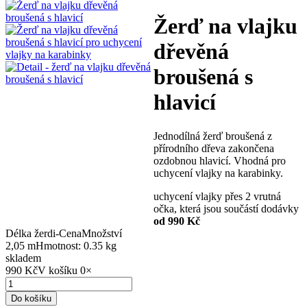
Žerď na vlajku
dřevěná
broušená s
hlavicí
Jednodílná žerď broušená z
přírodního dřeva zakončena
ozdobnou hlavicí. Vhodná pro
uchycení vlajky na karabinky.
uchycení vlajky přes 2 vrutná
očka, která jsou součástí dodávky
od 990 Kč
Délka žerdi
-
Cena
Množství
2,05 m
Hmotnost: 0.35 kg
skladem
990 Kč
V košíku
0
×
Do košíku