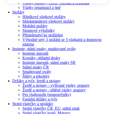
Vlajky Moravy, Čech, Slezska a Husitská
Vlajky organizací a jiné
Stožáry
Hliníkové vlajkové stožáry
Sklolaminátové vlajkové stožáry
Mobilní stožáry
Sloupové výložníky
Příslušenství ke stožárům
Výhodné sety 3 stožárů se 3 vlajkami a dopravou
zdarma
Insignie, státní znaky, smaltované ovály
Insignie starostů
Kroniky, obřadní desky
Insignie starostů, státní znaky SR
Státní znaky ČR
Smaltované ovály
Šňůry a trikolóry
Držáky a tyče, žerdě a stojany
Žerdě a stojany - vyšívané vlajky, prapory
Žerdě a stojany - tištěné vlajky, prapory
Pro vlajkonoše (praporečníky)
Fasádní držáky a tyče
Stolní vlaječky a stojánky
Stolní vlaječky ČR, EU, státní znak
Stolní vlaječky krajů, Moravy