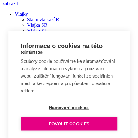
zobrazit
Vlajky
Státní vlajka ČR
Hlavní
Vlajka SR
navigace
Vlajka EU
Vlajka Ukrajiny
Komplety vlajek
Informace o cookies na této
Vlajky států
stránce
Vlajky států Afriky
Vlajky států Ameriky
Soubory cookie používáme ke shromažďování
Vlajky států Asie
a analýze informací o výkonu a používání
Vlajky států Austrálie a Oceánie
Vlajky států Evropy
webu, zajištění fungování funkcí ze sociálních
Bannerové vlajky
médií a ke zlepšení a přizpůsobení obsahu a
Beachflagy a příslušenství
reklam.
Brněnská vlajka
Carflagy
Gastrovlaječky
Nastavení cookies
Golfové vlaječky
Mávací vlaječky
Ostatní vlajky
POVOLIT COOKIES
Slavnostní vlajky, stuhy a znaky
Smuteční vlajka
Vlajky krajů