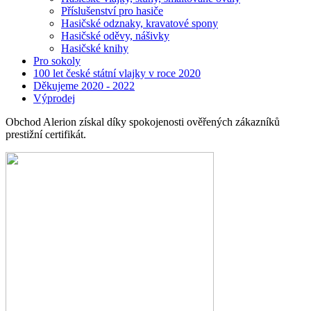
Příslušenství pro hasiče
Hasičské odznaky, kravatové spony
Hasičské oděvy, nášivky
Hasičské knihy
Pro sokoly
100 let české státní vlajky v roce 2020
Děkujeme 2020 - 2022
Výprodej
Obchod Alerion získal díky spokojenosti ověřených zákazníků
prestižní certifikát.