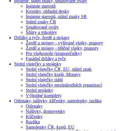
Insignie, státní znaky, smaltované ovály
Insignie starostů
Kroniky, obřadní desky
Insignie starostů, státní znaky SR
Státní znaky ČR
Smaltované ovály
Šňůry a trikolóry
Držáky a tyče, žerdě a stojany
Žerdě a stojany - vyšívané vlajky, prapory
Žerdě a stojany - tištěné vlajky, prapory
Pro vlajkonoše (praporečníky)
Fasádní držáky a tyče
Stolní vlaječky a stojánky
Stolní vlaječky ČR, EU, státní znak
Stolní vlaječky krajů, Moravy
Stolní vlaječky států
Stolní vlaječky mezinárodních organizací
Stolní stojánky
Výhodné komplety
Odznaky, nášivky, klíčenky, samolepky, razítka
Odznaky
Nášivky, domovenky
Klíčenky
Razítka
Samolepky ČR, krajů, EU