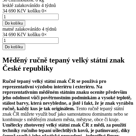
lesklé zalakování
do 4 týdnů
34 690 Kč
V košíku
0
×
Do košíku
matné zalakování
do 4 týdnů
34 690 Kč
V košíku
0
×
Do košíku
Měděný ručně tepaný velký státní znak
České republiky
Ručně tepaný velký státní znak ČR se používá pro
reprezentativní výzdobu interiéru i exteriéru. Na
reprezentativním měděném státním znaku oceníte především
jeho odolnost vůči povětrnostním podmínkám a vysoké teplotě,
stálost barvy, která nevybledne, a jistě i fakt, že je znak vyráběn
ručně, každý kus je tak originálem.
Tento ručně tepaný státní
znak ČR můžete využít buď jako samostatnou dominantu nebo se
kombinuje s měděným znakem města, městyse, obce či kraje.
Umělecky zhotovený velký státní znak ČR z mědi, za použití
techniky ručního tepaní ušlechtilých kovů, je patinovaný, díky
čemuž vyniká jeho plastické provedení - jednotlivé figury