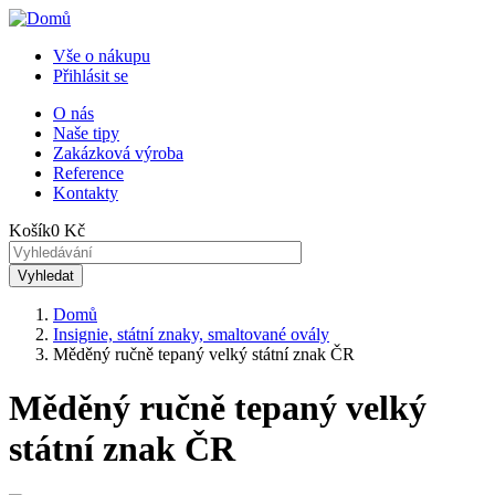
Přejít
k
Vše o nákupu
hlavnímu
Přihlásit se
Menu
obsahu
uživatelského
O nás
Naše tipy
Horní
účtu
Zakázková výroba
menu
Reference
Kontakty
Košík
0 Kč
Domů
Insignie, státní znaky, smaltované ovály
Drobečková
Měděný ručně tepaný velký státní znak ČR
navigace
Měděný ručně tepaný velký
státní znak ČR