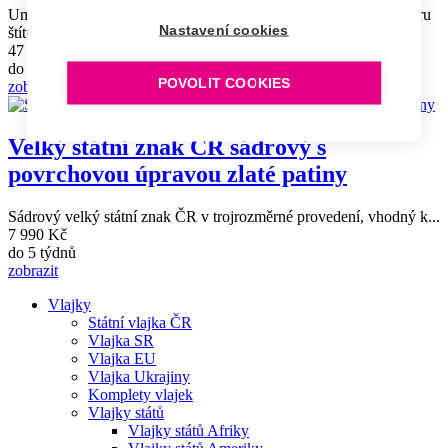
Umělecky ručně vyšívaný slavnostní velký státní znak ČR ve tvaru
Nastavení cookies
štítu...
47 990 Kč
do 4 týdnů
POVOLIT COOKIES
zobrazit
Velký státní znak ČR sádrový s
povrchovou úpravou zlaté patiny
Sádrový velký státní znak ČR v trojrozměrné provedení, vhodný k...
7 990 Kč
do 5 týdnů
zobrazit
Vlajky
Státní vlajka ČR
Hlavní
Vlajka SR
navigace
Vlajka EU
Vlajka Ukrajiny
Komplety vlajek
Vlajky států
Vlajky států Afriky