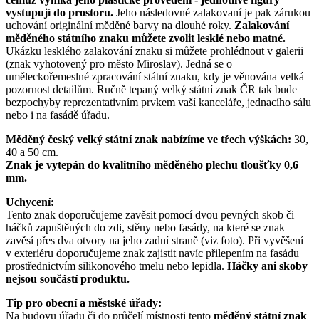
vystupují do prostoru.
Jeho následovné zalakovaní je pak zárukou
uchování originální měděné barvy na dlouhé roky.
Zalakování
měděného státního znaku můžete zvolit lesklé nebo matné.
Ukázku lesklého zalakování znaku si můžete prohlédnout v galerii
(znak vyhotovený pro město Miroslav). Jedná se o
uměleckořemeslné zpracování státní znaku, kdy je věnována velká
pozornost detailům. Ručně tepaný velký státní znak ČR tak bude
bezpochyby reprezentativním prvkem vaší kanceláře, jednacího sálu
nebo i na fasádě úřadu.
Měděný český velký státní znak nabízíme ve třech výškách:
30,
40 a 50 cm.
Znak je vytepán do kvalitního měděného plechu tloušťky 0,6
mm.
Uchycení:
Tento znak doporučujeme zavěsit pomocí dvou pevných skob či
háčků zapuštěných do zdi, stěny nebo fasády, na které se znak
zavěsí přes dva otvory na jeho zadní straně (viz foto). Při vyvěšení
v exteriéru doporučujeme znak zajistit navíc přilepením na fasádu
prostřednictvím silikonového tmelu nebo lepidla.
Háčky ani skoby
nejsou součástí produktu.
Tip pro obecní a městské úřady:
Na budovu úřadu či do průčelí místnosti tento
měděný
státní znak