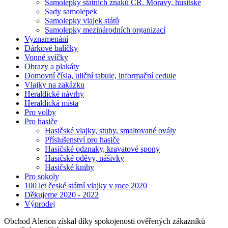
Samolepky státních znaků ČR, Moravy, husitské
Sady samolepek
Samolepky vlajek států
Samolepky mezinárodních organizací
Vyznamenání
Dárkové balíčky
Vonné svíčky
Obrazy a plakáty
Domovní čísla, uliční tabule, informační cedule
Vlajky na zakázku
Heraldické návrhy
Heraldická místa
Pro volby
Pro hasiče
Hasičské vlajky, stuhy, smaltované ovály
Příslušenství pro hasiče
Hasičské odznaky, kravatové spony
Hasičské oděvy, nášivky
Hasičské knihy
Pro sokoly
100 let české státní vlajky v roce 2020
Děkujeme 2020 - 2022
Výprodej
Obchod Alerion získal díky spokojenosti ověřených zákazníků