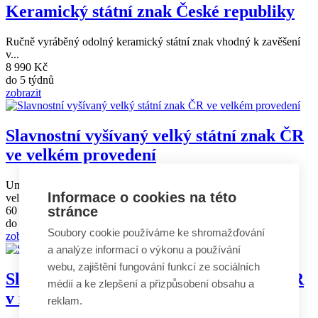
Keramický státní znak České republiky
Ručně vyráběný odolný keramický státní znak vhodný k zavěšení
v...
8 990 Kč
do 5 týdnů
zobrazit
Slavnostní vyšívaný velký státní znak ČR
ve velkém provedení
Umělecky ručně vyšívaný slavnostní velký státní znak ČR ve
Informace o cookies na této
velkém...
stránce
60 090 Kč
do 4 týdnů
Soubory cookie používáme ke shromažďování
zobrazit
a analýze informací o výkonu a používání
webu, zajištění fungování funkcí ze sociálních
Slavnostní vyšívaný velký státní znak ČR
médií a ke zlepšení a přizpůsobení obsahu a
v malém provedení
reklam.