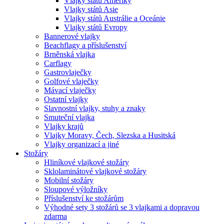
Vlajky států Ameriky
Vlajky států Asie
Vlajky států Austrálie a Oceánie
Vlajky států Evropy
Bannerové vlajky
Beachflagy a příslušenství
Brněnská vlajka
Carflagy
Gastrovlaječky
Golfové vlaječky
Mávací vlaječky
Ostatní vlajky
Slavnostní vlajky, stuhy a znaky
Smuteční vlajka
Vlajky krajů
Vlajky Moravy, Čech, Slezska a Husitská
Vlajky organizací a jiné
Stožáry
Hliníkové vlajkové stožáry
Sklolaminátové vlajkové stožáry
Mobilní stožáry
Sloupové výložníky
Příslušenství ke stožárům
Výhodné sety 3 stožárů se 3 vlajkami a dopravou
zdarma